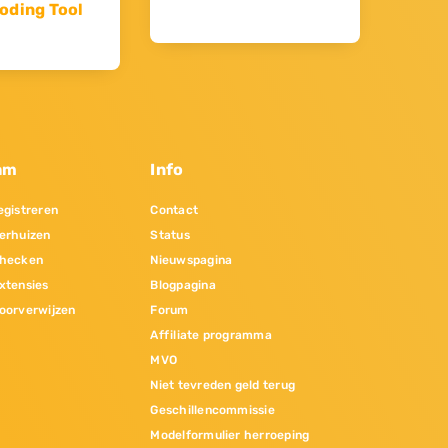
oding Tool
am
Info
gistreren
Contact
erhuizen
Status
hecken
Nieuwspagina
xtensies
Blogpagina
oorverwijzen
Forum
Affiliate programma
MVO
Niet tevreden geld terug
Geschillencommissie
Modelformulier herroeping