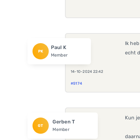
Ik heb
Paul K
PK
echt d
Member
14-10-2024 22:42
#5174
Kun je
Gerben T
GT
Member
daarna