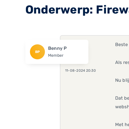
Onderwerp: Firew
Beste
Benny P
BP
Member
Als re
11-08-2024 20:30
Nu bli
Dat be
websh
Met h