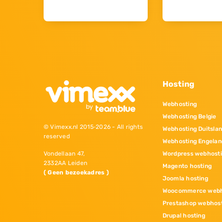
Hosting
Webhosting
Webhosting Belgie
© Vimexx.nl 2015‐2026 - All rights
Webhosting Duitsla
reserved
Webhosting Engelan
Wordpress webhost
Vondellaan 47,
2332AA Leiden
Magento hosting
( Geen bezoekadres )
Joomla hosting
Woocommerce webh
Prestashop webhos
Drupal hosting