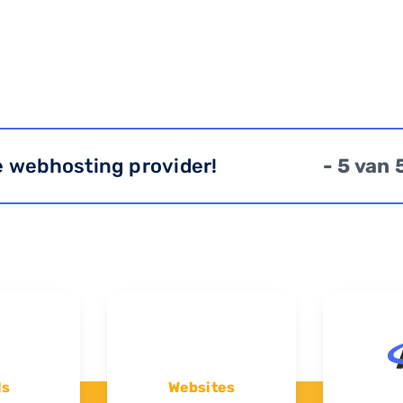
e webhosting provider!
- 5 van 
ls
Websites