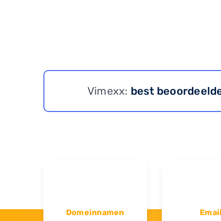
Vimexx:
best beoordeeld
Domeinnamen
Emai