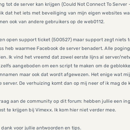
g tot de server kan krijgen (Could Not Connect To Server -
ik dat het iets met beveiliging van mijn eigen websites wa
nen ook van andere gebruikers op de web0112.
een open support ticket (500527) maar support zegt niets t
ss heb waarmee Facebook de server benadert. Alle pogin
en. Ik vind het vreemd dat zowel eerste lijns al server/ne
b zelfs aangeboden om een script te maken om de geblokke
nnamen maar ook dat wordt afgewezen. Het enige wat mij
 server. De verhuizing komt dan op mij neer of ik mag de 
raag aan de community op dit forum: hebben jullie een in
st te krijgen bij Vimexx. Ik kom hier niet verder mee.
 dank voor jullie antwoorden en tips.