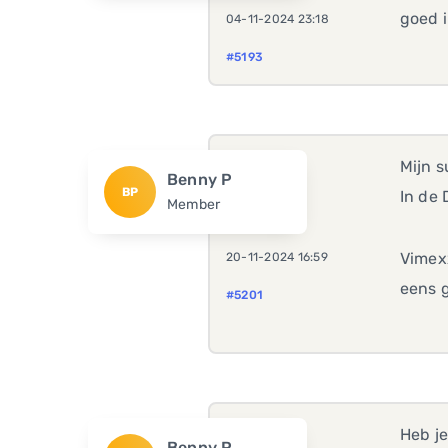
goed i
04-11-2024 23:18
#5193
Mijn s
Benny P
BP
In de 
Member
Vimexx
20-11-2024 16:59
eens g
#5201
Heb je
Benny P