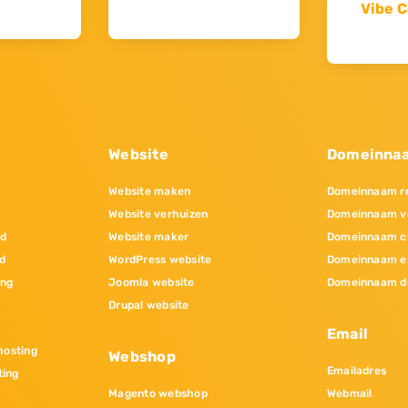
Vibe C
Website
Domeinna
Website maken
Domeinnaam re
Website verhuizen
Domeinnaam v
nd
Website maker
Domeinnaam c
d
WordPress website
Domeinnaam e
ing
Joomla website
Domeinnaam d
Drupal website
Email
osting
Webshop
Emailadres
ting
Magento webshop
Webmail