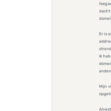
toegan
dacht 
domei
Er is 
addre
strand
Ik he
domei
andere
Mijn v
opgelo
Alvast