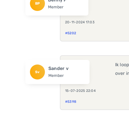
BP
Member
20-11-2024 17:03
#5202
Ik loo
Sander v
Sv
over 
Member
15-07-2025 22:04
#5398