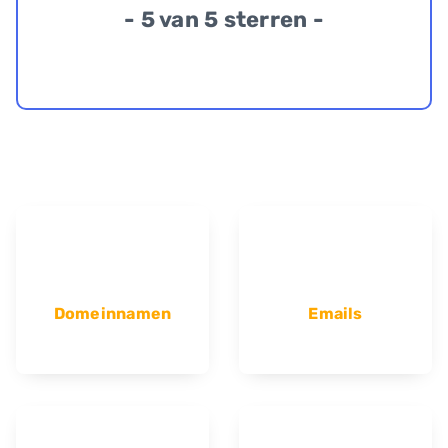
- 5 van 5 sterren -
Domeinnamen
Emails