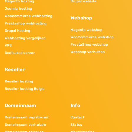
Magento hosting
Drupal website
Joomla hosting
Woocommerce webhosting
Webshop
Prestashop webhosting
Magento webshop
Drupal hosting
WooCommerce webshop
Webhosting vergelijken
PrestaShop webshop
VPS
Webshop verhuizen
Dedicated server
Reseller
Reseller hosting
Reseller hosting Belgie
Domeinnaam
Info
Domeinnaam registreren
Contact
Domeinnaam verhuizen
Status