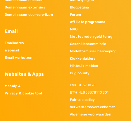
Domeinnaam checken
Nieuwspagina
Domeinnaam extensies
Blogpagina
Domeinnaam doorverwijzen
Forum
Affiliate programma
MVO
Email
Niet tevreden geld terug
Emailadres
Geschillencommissie
Webmail
Modelformulier herroeping
Email verhuizen
Klokkenluiders
Misbruik melden
Bug bounty
Websites & Apps
KVK: 70570078
Macaly AI
BTW:NL858378140B01
Privacy & cookie tool
Fair use policy
Verwerkersovereenkomst
Algemene voorwaarden