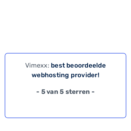
Vimexx:
best beoordeelde
webhosting provider!
- 5 van 5 sterren -