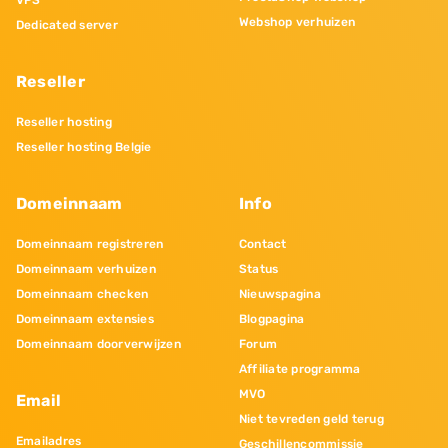
VPS
Webshop verhuizen
Dedicated server
Reseller
Reseller hosting
Reseller hosting Belgie
Domeinnaam
Info
Domeinnaam registreren
Contact
Domeinnaam verhuizen
Status
Domeinnaam checken
Nieuwspagina
Domeinnaam extensies
Blogpagina
Domeinnaam doorverwijzen
Forum
Affiliate programma
MVO
Email
Niet tevreden geld terug
Emailadres
Geschillencommissie