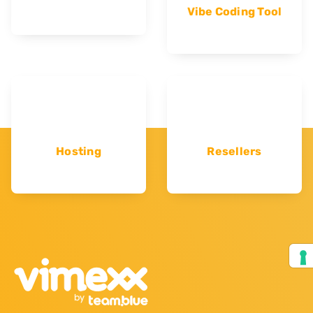
Vibe Coding Tool
Hosting
Resellers