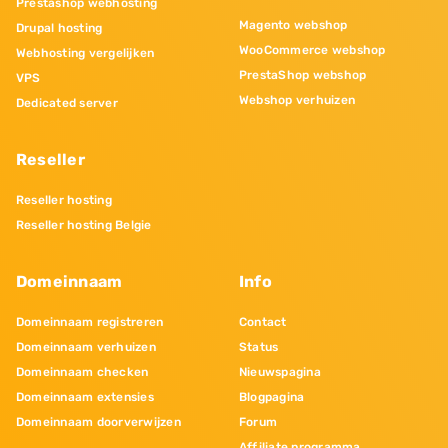
Prestashop webhosting
Magento webshop
Drupal hosting
WooCommerce webshop
Webhosting vergelijken
PrestaShop webshop
VPS
Webshop verhuizen
Dedicated server
Reseller
Reseller hosting
Reseller hosting Belgie
Domeinnaam
Info
Domeinnaam registreren
Contact
Domeinnaam verhuizen
Status
Domeinnaam checken
Nieuwspagina
Domeinnaam extensies
Blogpagina
Domeinnaam doorverwijzen
Forum
Affiliate programma