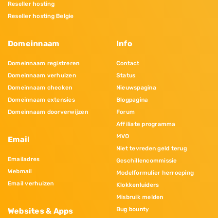
Reseller hosting
Reseller hosting Belgie
Domeinnaam
Info
Domeinnaam registreren
Contact
Domeinnaam verhuizen
Status
Domeinnaam checken
Nieuwspagina
Domeinnaam extensies
Blogpagina
Domeinnaam doorverwijzen
Forum
Affiliate programma
MVO
Email
Niet tevreden geld terug
Emailadres
Geschillencommissie
Webmail
Modelformulier herroeping
Email verhuizen
Klokkenluiders
Misbruik melden
Bug bounty
Websites & Apps