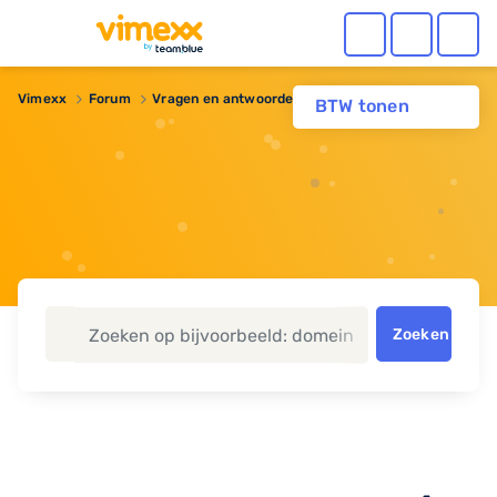
Vimexx
Forum
Vragen en antwoorden
HTTP/2
BTW tonen
Zoeken