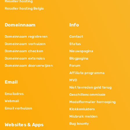
Reseller hosting
Reseller hosting Belgie
Domeinnaam
Info
Domeinnaam registreren
Contact
Domeinnaam verhuizen
Status
Domeinnaam checken
Nieuwspagina
Domeinnaam extensies
Blogpagina
Domeinnaam doorverwijzen
Forum
Affiliate programma
MVO
Email
Niet tevreden geld terug
Emailadres
Geschillencommissie
Webmail
Modelformulier herroeping
Email verhuizen
Klokkenluiders
Misbruik melden
Bug bounty
Websites & Apps