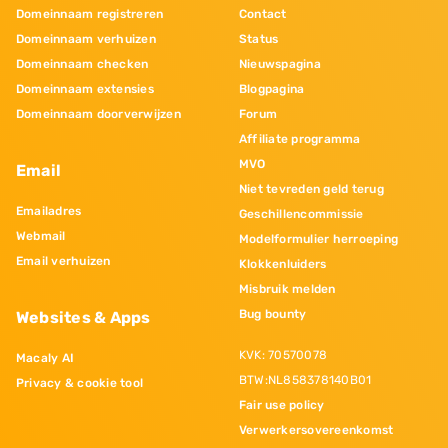
Domeinnaam registreren
Contact
Domeinnaam verhuizen
Status
Domeinnaam checken
Nieuwspagina
Domeinnaam extensies
Blogpagina
Domeinnaam doorverwijzen
Forum
Affiliate programma
MVO
Email
Niet tevreden geld terug
Emailadres
Geschillencommissie
Webmail
Modelformulier herroeping
Email verhuizen
Klokkenluiders
Misbruik melden
Bug bounty
Websites & Apps
KVK: 70570078
Macaly AI
BTW:NL858378140B01
Privacy & cookie tool
Fair use policy
Verwerkersovereenkomst