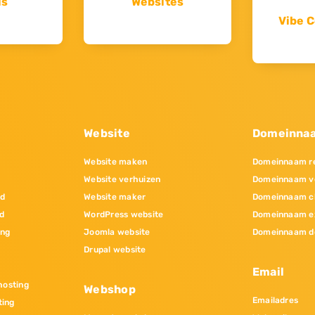
ls
Websites
Vibe C
Website
Domeinna
Website maken
Domeinnaam re
Website verhuizen
Domeinnaam v
nd
Website maker
Domeinnaam c
d
WordPress website
Domeinnaam e
ing
Joomla website
Domeinnaam d
Drupal website
Email
osting
Webshop
Emailadres
ting