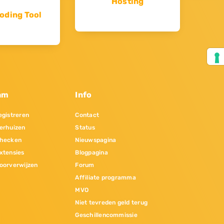
Hosting
oding Tool
am
Info
gistreren
Contact
erhuizen
Status
hecken
Nieuwspagina
xtensies
Blogpagina
oorverwijzen
Forum
Affiliate programma
MVO
Niet tevreden geld terug
Geschillencommissie