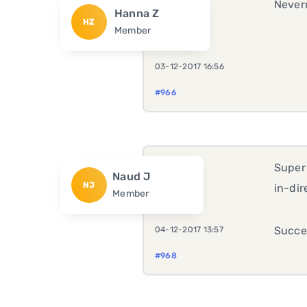
Never
Hanna Z
HZ
Member
03-12-2017 16:56
#966
Super
Naud J
NJ
in-di
Member
Succe
04-12-2017 13:57
#968