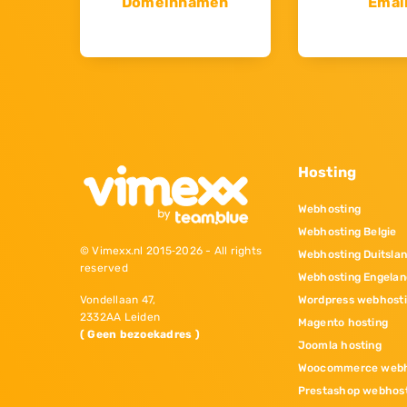
Domeinnamen
Emai
Hosting
Webhosting
Webhosting Belgie
© Vimexx.nl 2015‐2026 - All rights
Webhosting Duitsla
reserved
Webhosting Engelan
Wordpress webhost
Vondellaan 47,
2332AA Leiden
Magento hosting
( Geen bezoekadres )
Joomla hosting
Woocommerce webh
Prestashop webhos