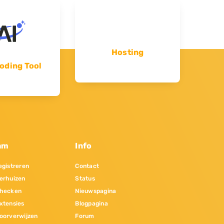
Hosting
oding Tool
am
Info
gistreren
Contact
erhuizen
Status
hecken
Nieuwspagina
xtensies
Blogpagina
oorverwijzen
Forum