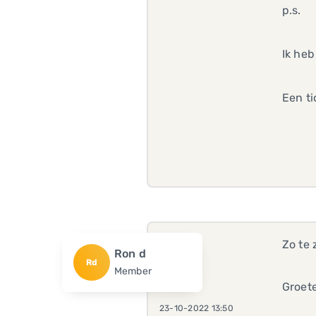
p.s.
Ik heb
Een ti
Zo te 
Ron d
Rd
Member
Groet
23-10-2022 13:50