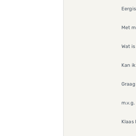
Eergis
Met mi
Wat is
Kan ik
Graag
m.v.g.
Klaas 