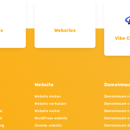
ls
Websites
Vibe C
Website
Domeinna
Website maken
Domeinnaam re
Website verhuizen
Domeinnaam v
nd
Website maker
Domeinnaam c
d
WordPress website
Domeinnaam e
ing
Joomla website
Domeinnaam d