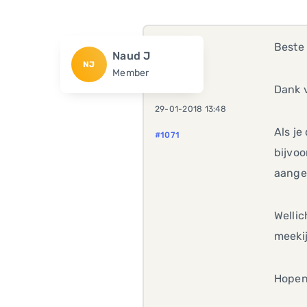
Beste
Naud J
NJ
Member
Dank v
29-01-2018 13:48
Als je
#1071
bijvoo
aange
Wellic
meekij
Hopen