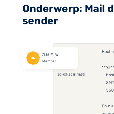
Onderwerp: Mail d
sender
Heel 
J.M.E. W
JW
Member
***@**
host 
20-03-2018 18:33
SMTP e
550 5.
En nu 
aange