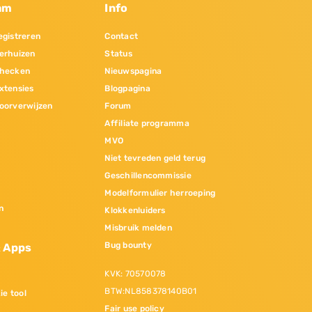
am
Info
gistreren
Contact
erhuizen
Status
hecken
Nieuwspagina
xtensies
Blogpagina
oorverwijzen
Forum
Affiliate programma
MVO
Niet tevreden geld terug
Geschillencommissie
Modelformulier herroeping
n
Klokkenluiders
Misbruik melden
Bug bounty
& Apps
KVK: 70570078
BTW:NL858378140B01
ie tool
Fair use policy