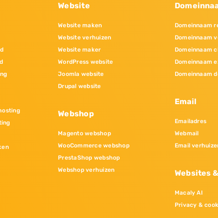
Website
Domeinna
Website maken
Domeinnaam re
Website verhuizen
Domeinnaam v
nd
Website maker
Domeinnaam c
d
WordPress website
Domeinnaam e
ing
Joomla website
Domeinnaam d
Drupal website
Email
osting
Webshop
Emailadres
ting
Magento webshop
Webmail
WooCommerce webshop
Email verhuize
ken
PrestaShop webshop
Webshop verhuizen
Websites 
Macaly AI
Privacy & cook