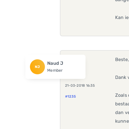
Kan i
Beste
Naud J
NJ
Member
Dank v
21-03-2018 16:35
Zoals 
#1235
bestaa
dan v
kunnen