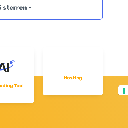
5 sterren -
Hosting
oding Tool