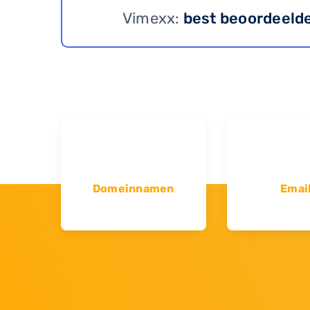
Vimexx:
best beoordeeld
Domeinnamen
Emai