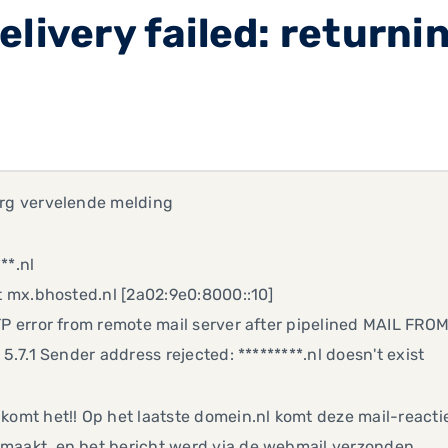
elivery failed: return
erg vervelende melding
**.nl
mx.bhosted.nl [2a02:9e0:8000::10]
rror from remote mail server after pipelined MAIL FROM:<
7.1 Sender address rejected: *********.nl doesn't exist
komt het!! Op het laatste domein.nl komt deze mail-react
maakt. en het bericht werd via de webmail verzonden.