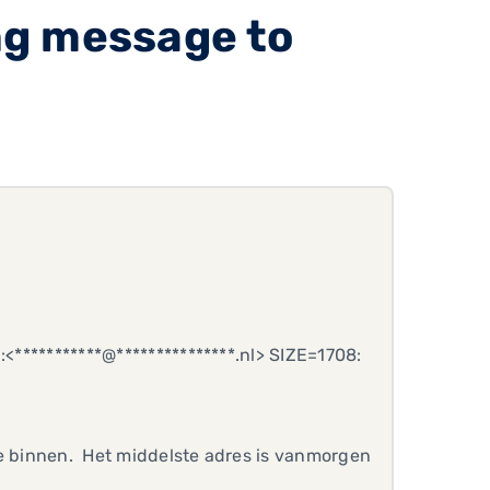
ing message to
***********@***************.nl> SIZE=1708:
ie binnen. Het middelste adres is vanmorgen