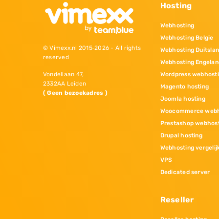
Hosting
Webhosting
Webhosting Belgie
© Vimexx.nl 2015‐2026 - All rights
Webhosting Duitsla
reserved
Webhosting Engelan
Wordpress webhost
Vondellaan 47,
2332AA Leiden
Magento hosting
( Geen bezoekadres )
Joomla hosting
Woocommerce webh
Prestashop webhos
Drupal hosting
Webhosting vergelij
VPS
Dedicated server
Reseller