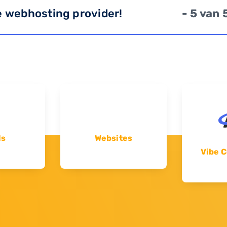
e webhosting provider!
- 5 van 
ls
Websites
Vibe C