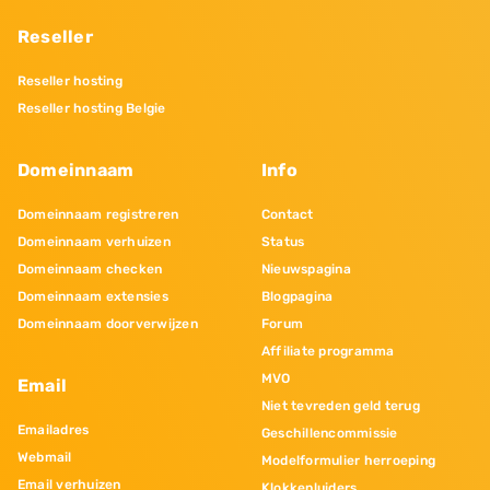
Reseller
Reseller hosting
Reseller hosting Belgie
Domeinnaam
Info
Domeinnaam registreren
Contact
Domeinnaam verhuizen
Status
Domeinnaam checken
Nieuwspagina
Domeinnaam extensies
Blogpagina
Domeinnaam doorverwijzen
Forum
Affiliate programma
MVO
Email
Niet tevreden geld terug
Emailadres
Geschillencommissie
Webmail
Modelformulier herroeping
Email verhuizen
Klokkenluiders