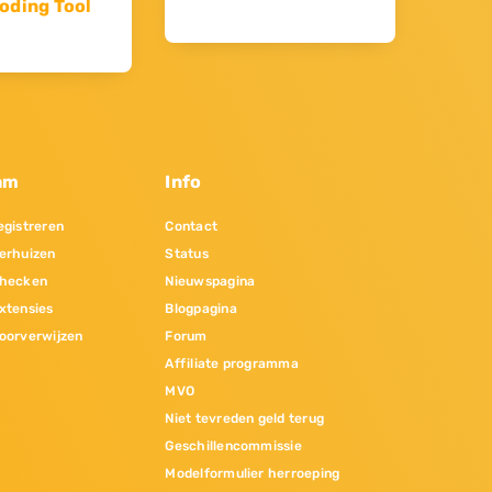
oding Tool
am
Info
gistreren
Contact
erhuizen
Status
hecken
Nieuwspagina
xtensies
Blogpagina
oorverwijzen
Forum
Affiliate programma
MVO
Niet tevreden geld terug
Geschillencommissie
Modelformulier herroeping