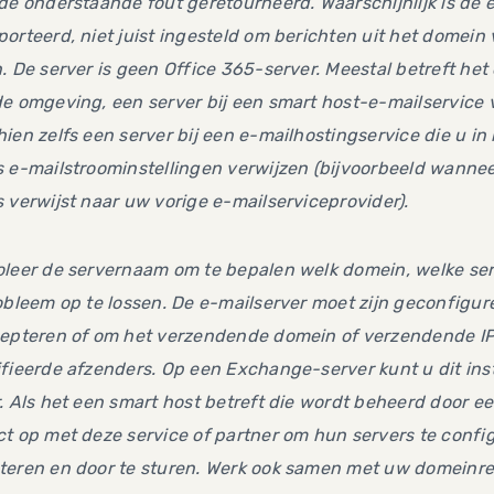
de onderstaande fout geretourneerd. Waarschijnlijk is de e
orteerd, niet juist ingesteld om berichten uit het domein
. De server is geen Office 365-server. Meestal betreft he
e omgeving, een server bij een smart host-e-mailservice v
ien zelfs een server bij een e-mailhostingservice die u i
 e-mailstroominstellingen verwijzen (bijvoorbeeld wanne
 verwijst naar uw vorige e-mailserviceprovider).
leer de servernaam om te bepalen welk domein, welke serv
obleem op te lossen. De e-mailserver moet zijn geconfig
cepteren of om het verzendende domein of verzendende IP-
fieerde afzenders. Op een Exchange-server kunt u dit ins
. Als het een smart host betreft die wordt beheerd door e
t op met deze service of partner om hun servers te conf
teren en door te sturen. Werk ook samen met uw domeinre