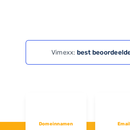
Vimexx:
best beoordeeld
Domeinnamen
Emai