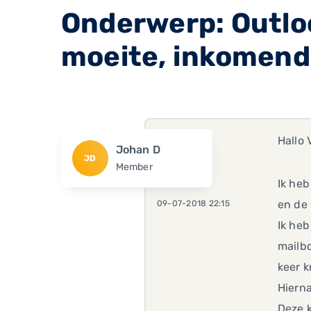
Onderwerp: Outloo
moeite, inkomend
Hallo 
Johan D
JD
Member
Ik he
en de 
09-07-2018 22:15
Ik heb
mailbo
keer k
Hiern
Deze k