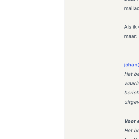
maila
Als ik
maar:
johan
Het be
waarin
berich
uitgev
Voor 
Het be