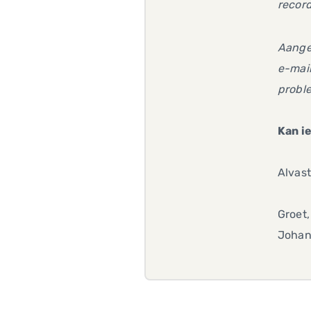
record
Aangez
e-mail
probl
Kan i
Alvast
Groet,
Joha