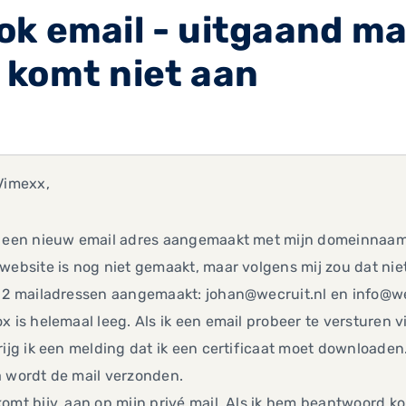
k email - uitgaand ma
 komt niet aan
Vimexx,
b een nieuw email adres aangemaakt met mijn domeinnaam
website is nog niet gemaakt, maar volgens mij zou dat nie
 2 mailadressen aangemaakt: johan@wecruit.nl en info@wec
x is helemaal leeg. Als ik een email probeer te versturen v
rijg ik een melding dat ik een certificaat moet downloaden
a wordt de mail verzonden.
omt bijv. aan op mijn privé mail. Als ik hem beantwoord k