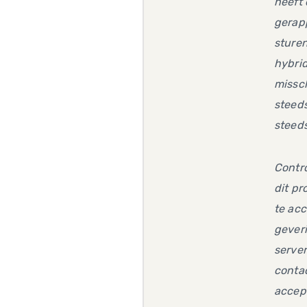
heeft 
gerapp
sturen
hybrid
missch
steeds
steeds
Contro
dit pr
te ac
geveri
server
contac
accep