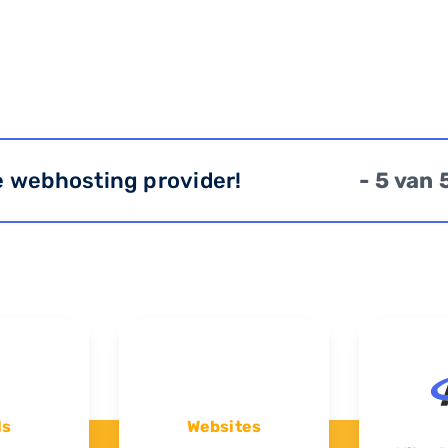
e webhosting provider!
- 5 van 
ls
Websites