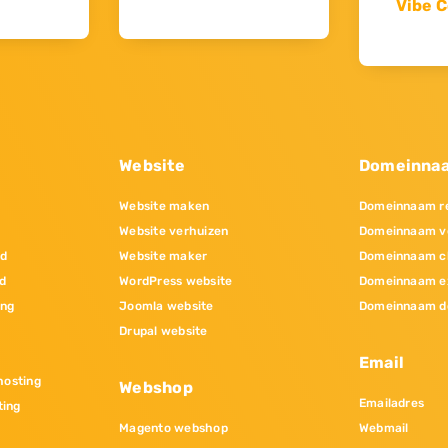
Vibe C
Website
Domeinna
Website maken
Domeinnaam re
Website verhuizen
Domeinnaam v
nd
Website maker
Domeinnaam c
d
WordPress website
Domeinnaam e
ing
Joomla website
Domeinnaam d
Drupal website
Email
osting
Webshop
Emailadres
ting
Magento webshop
Webmail