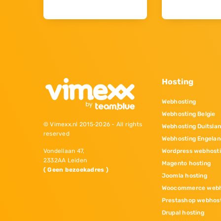
Hosting
Webhosting
Webhosting Belgie
© Vimexx.nl 2015‐2026 - All rights
Webhosting Duitsla
reserved
Webhosting Engelan
Wordpress webhost
Vondellaan 47,
2332AA Leiden
Magento hosting
( Geen bezoekadres )
Joomla hosting
Woocommerce webh
Prestashop webhos
Drupal hosting