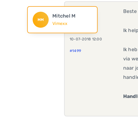
Beste
Mitchel M
MM
Vimexx
Ik hel
10-07-2018 12:00
Ik heb
#1499
via we
naar j
handle
Handl