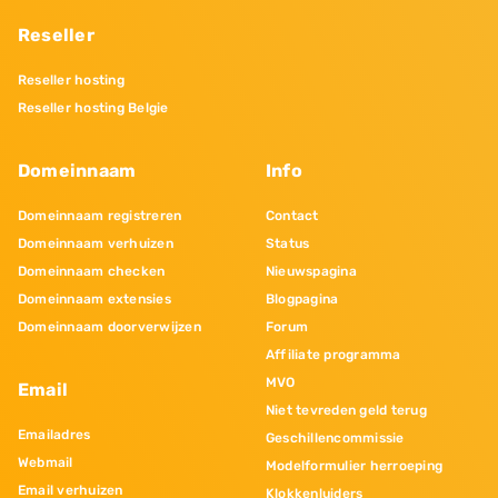
Reseller
Reseller hosting
Reseller hosting Belgie
Domeinnaam
Info
Domeinnaam registreren
Contact
Domeinnaam verhuizen
Status
Domeinnaam checken
Nieuwspagina
Domeinnaam extensies
Blogpagina
Domeinnaam doorverwijzen
Forum
Affiliate programma
MVO
Email
Niet tevreden geld terug
Emailadres
Geschillencommissie
Webmail
Modelformulier herroeping
Email verhuizen
Klokkenluiders