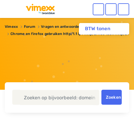
Vimexx
Forum
Vragen en antwoorden
BTW tonen
Chrome en firefox gebruiken http/1.1 ipv http/2: hoe toch http/2?
Zoeken