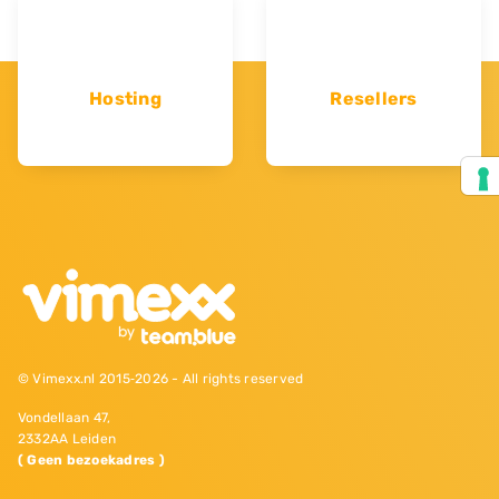
Hosting
Resellers
© Vimexx.nl 2015‐2026 - All rights reserved
Vondellaan 47,
2332AA Leiden
( Geen bezoekadres )