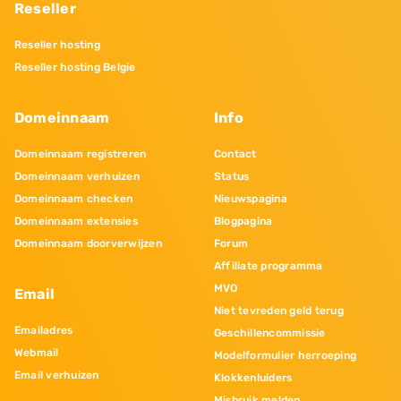
Reseller
Reseller hosting
Reseller hosting Belgie
Domeinnaam
Info
Domeinnaam registreren
Contact
Domeinnaam verhuizen
Status
Domeinnaam checken
Nieuwspagina
Domeinnaam extensies
Blogpagina
Domeinnaam doorverwijzen
Forum
Affiliate programma
MVO
Email
Niet tevreden geld terug
Emailadres
Geschillencommissie
Webmail
Modelformulier herroeping
Email verhuizen
Klokkenluiders
Misbruik melden