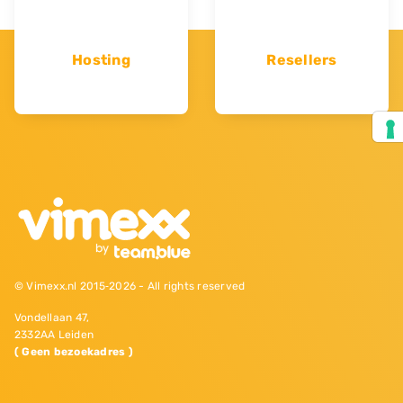
Hosting
Resellers
© Vimexx.nl 2015‐2026 - All rights reserved
Vondellaan 47,
2332AA Leiden
( Geen bezoekadres )