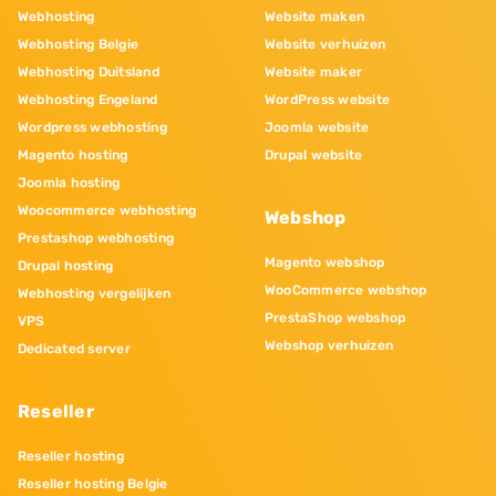
Webhosting
Website maken
Webhosting Belgie
Website verhuizen
Webhosting Duitsland
Website maker
Webhosting Engeland
WordPress website
Wordpress webhosting
Joomla website
Magento hosting
Drupal website
Joomla hosting
Woocommerce webhosting
Webshop
Prestashop webhosting
Magento webshop
Drupal hosting
WooCommerce webshop
Webhosting vergelijken
PrestaShop webshop
VPS
Webshop verhuizen
Dedicated server
Reseller
Reseller hosting
Reseller hosting Belgie