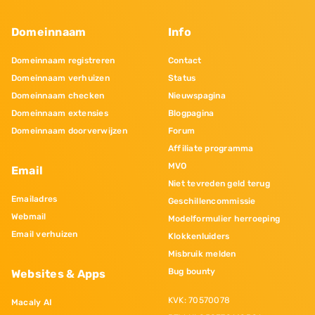
Domeinnaam
Info
Domeinnaam registreren
Contact
Domeinnaam verhuizen
Status
Domeinnaam checken
Nieuwspagina
Domeinnaam extensies
Blogpagina
Domeinnaam doorverwijzen
Forum
Affiliate programma
MVO
Email
Niet tevreden geld terug
Emailadres
Geschillencommissie
Webmail
Modelformulier herroeping
Email verhuizen
Klokkenluiders
Misbruik melden
Bug bounty
Websites & Apps
KVK: 70570078
Macaly AI