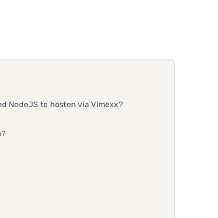
end NodeJS te hosten via Vimexx?
n?