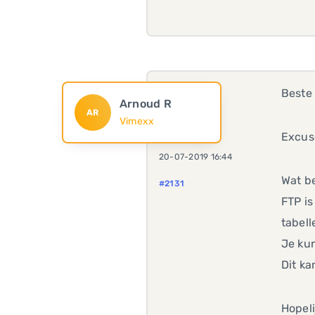
Beste 
Arnoud R
AR
Vimexx
Excuse
20-07-2019 16:44
Wat be
#2131
FTP is
tabell
Je kun
Dit k
Hopeli