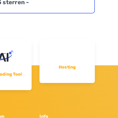
5 sterren -
Hosting
oding Tool
am
Info