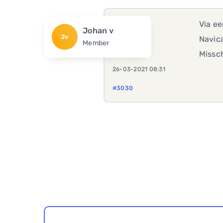
Via e
Johan v
Jv
Navica
Member
Missc
26-03-2021 08:31
#3030