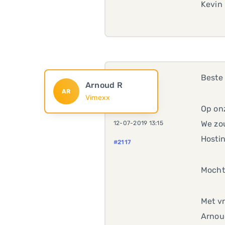
Kevin
Beste 
Arnoud R
AR
Vimexx
Op onz
We zou
12-07-2019 13:15
Hostin
#2117
Mochte
Met vr
Arnou