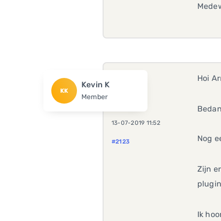
Medew
Hoi A
Kevin K
KK
Member
Bedank
13-07-2019 11:52
Nog e
#2123
Zijn e
plugin
Ik hoo