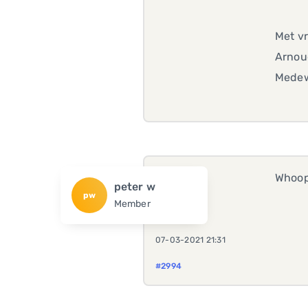
Met vr
Arnou
Medew
Whoops
peter w
pw
Member
07-03-2021 21:31
#2994