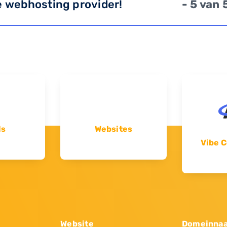
e webhosting provider!
- 5 van 
ls
Websites
Vibe C
Website
Domeinna