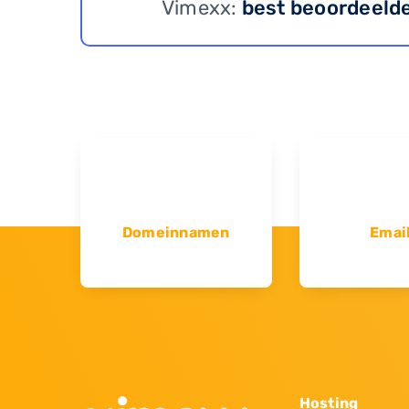
Vimexx:
best beoordeeld
Domeinnamen
Emai
Hosting