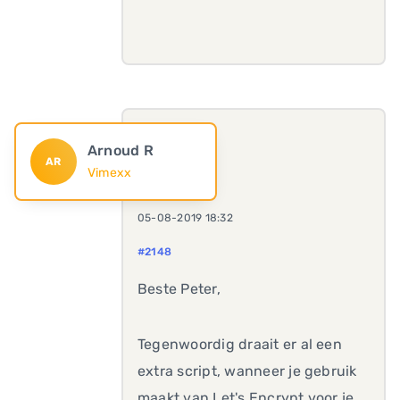
Arnoud R
AR
Vimexx
05-08-2019 18:32
#2148
Beste Peter,
Tegenwoordig draait er al een
extra script, wanneer je gebruik
maakt van Let's Encrypt voor je