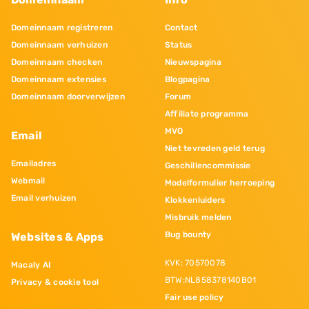
Domeinnaam registreren
Contact
Domeinnaam verhuizen
Status
Domeinnaam checken
Nieuwspagina
Domeinnaam extensies
Blogpagina
Domeinnaam doorverwijzen
Forum
Affiliate programma
MVO
Email
Niet tevreden geld terug
Emailadres
Geschillencommissie
Webmail
Modelformulier herroeping
Email verhuizen
Klokkenluiders
Misbruik melden
Bug bounty
Websites & Apps
KVK: 70570078
Macaly AI
BTW:NL858378140B01
Privacy & cookie tool
Fair use policy