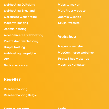
Webhosting Duitsland
Website maker
Webhosting Engeland
WordPress website
Wordpress webhosting
Joomla website
Magento hosting
Drupal website
Joomla hosting
Woocommerce webhosting
Webshop
Prestashop webhosting
Magento webshop
Drupal hosting
WooCommerce webshop
Webhosting vergelijken
PrestaShop webshop
VPS
Webshop verhuizen
Dedicated server
Reseller
Reseller hosting
Reseller hosting Belgie
Domeinnaam
Info