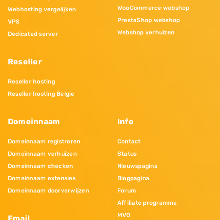
WooCommerce webshop
Webhosting vergelijken
PrestaShop webshop
VPS
Webshop verhuizen
Dedicated server
Reseller
Reseller hosting
Reseller hosting Belgie
Domeinnaam
Info
Domeinnaam registreren
Contact
Domeinnaam verhuizen
Status
Domeinnaam checken
Nieuwspagina
Domeinnaam extensies
Blogpagina
Domeinnaam doorverwijzen
Forum
Affiliate programma
MVO
Email