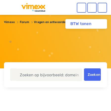
Vimexx
Forum
Vragen en antwoorden
ImageMagick
BTW tonen
Zoeken