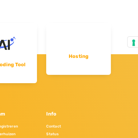
Hosting
oding Tool
am
Info
gistreren
Contact
erhuizen
Status