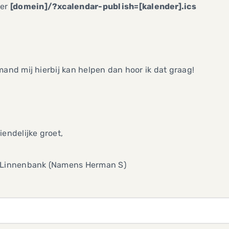
ver
[domein]/?xcalendar-publish=[kalender].ics
mand mij hierbij kan helpen dan hoor ik dat graag!
iendelijke groet,
 Linnenbank (Namens Herman S)