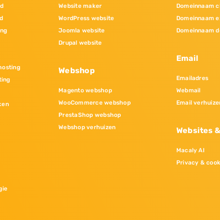
nd
Website maker
Domeinnaam c
d
WordPress website
Domeinnaam e
ing
Joomla website
Domeinnaam d
Drupal website
Email
osting
Webshop
Emailadres
ting
Magento webshop
Webmail
WooCommerce webshop
Email verhuize
ken
PrestaShop webshop
Webshop verhuizen
Websites 
Macaly AI
Privacy & cook
gie