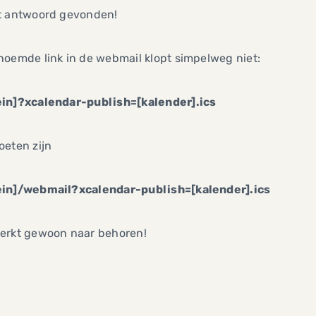
t antwoord gevonden!
oemde link in de webmail klopt simpelweg niet:
in]?xcalendar-publish=[kalender].ics
oeten zijn
in]/webmail?xcalendar-publish=[kalender].ics
erkt gewoon naar behoren!