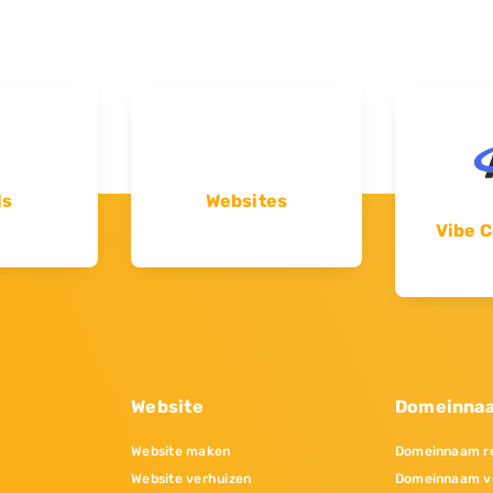
ls
Websites
Vibe C
Website
Domeinna
Website maken
Domeinnaam re
Website verhuizen
Domeinnaam v