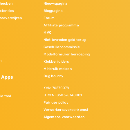
hecken
Nieuwspagina
xtensies
Blogpagina
oorverwijzen
Forum
Affiliate programma
MVO
Niet tevreden geld terug
Geschillencommissie
Modelformulier herroeping
n
Klokkenluiders
Misbruik melden
Bug bounty
& Apps
KVK: 70570078
BTW:NL858378140B01
ie tool
Fair use policy
Verwerkersovereenkomst
Algemene voorwaarden