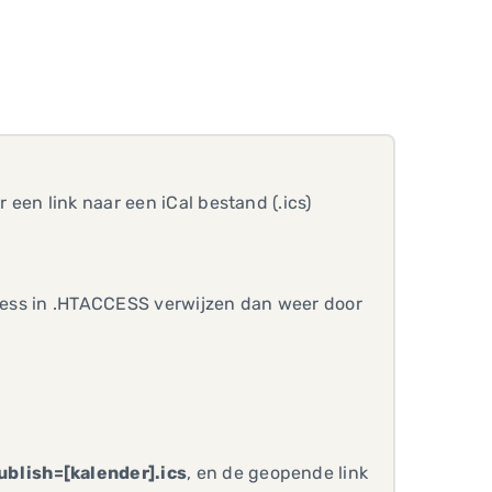
een link naar een iCal bestand (.ics)
press in .HTACCESS verwijzen dan weer door
blish=[kalender].ics
, en de geopende link