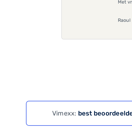
Met vr
Raoul
Vimexx:
best beoordeeld