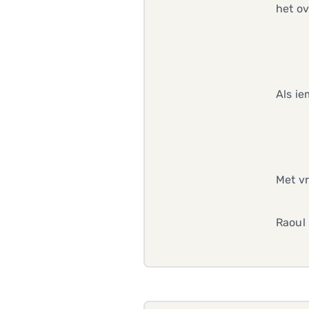
het o
Als ie
Met vr
Raoul