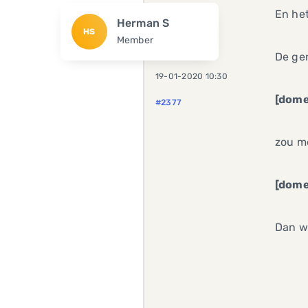
En he
Herman S
HS
Member
De gen
19-01-2020 10:30
[dome
#2377
zou m
[dome
Dan w