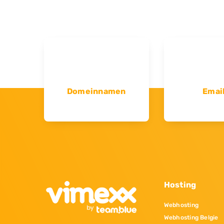
Domeinnamen
Emai
Hosting
Webhosting
Webhosting Belgie