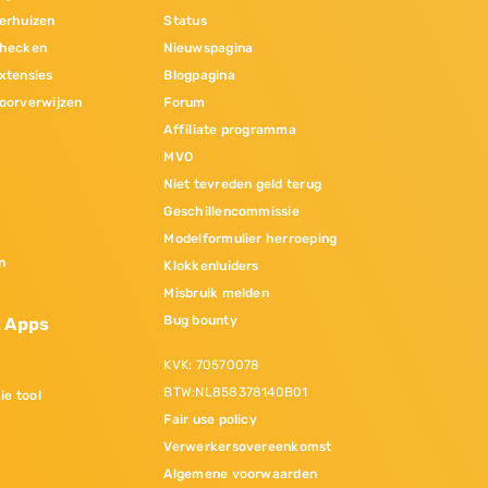
erhuizen
Status
hecken
Nieuwspagina
xtensies
Blogpagina
oorverwijzen
Forum
Affiliate programma
MVO
Niet tevreden geld terug
Geschillencommissie
Modelformulier herroeping
n
Klokkenluiders
Misbruik melden
Bug bounty
& Apps
KVK: 70570078
BTW:NL858378140B01
ie tool
Fair use policy
Verwerkersovereenkomst
Algemene voorwaarden