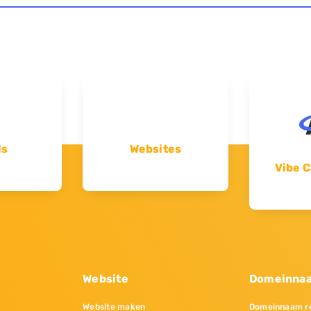
ls
Websites
Vibe C
Website
Domeinna
Website maken
Domeinnaam re