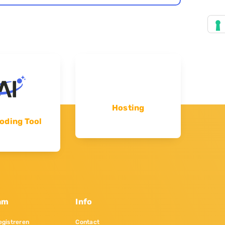
Hosting
oding Tool
am
Info
gistreren
Contact