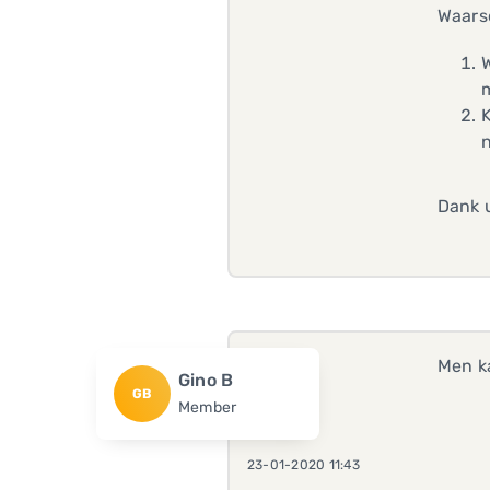
Waarsc
W
K
n
Dank 
Men ka
Gino B
GB
Member
23-01-2020 11:43