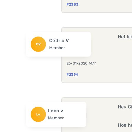
#2383
Het li
Cédric V
CV
Member
26-01-2020 14:11
#2394
Hey G
Leon v
Lv
Member
Hoe he