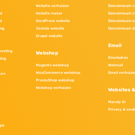
Website verhuizen
Domeinnaam v
nd
Website maker
Domeinnaam c
d
WordPress website
Domeinnaam e
ing
Joomla website
Domeinnaam d
Drupal website
Email
osting
Webshop
Emailadres
ting
Magento webshop
Webmail
WooCommerce webshop
Email verhuize
ken
PrestaShop webshop
Webshop verhuizen
Websites 
Macaly AI
Privacy & cook
gie