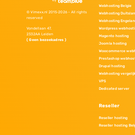
Webhosting Belgie
© Vimexx.nl 2015‐2026 - All rights
Webhosting Duitsla
reserved
Webhosting Engelan
Wordpress webhost
Vondellaan 47,
2332AA Leiden
Magento hosting
( Geen bezoekadres )
Joomla hosting
Woocommerce webh
Prestashop webhos
Drupal hosting
Webhosting vergelij
VPS
Dedicated server
Reseller
Reseller hosting
Reseller hosting Bel