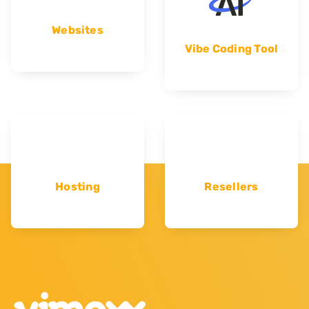
Websites
Vibe Coding Tool
Hosting
Resellers