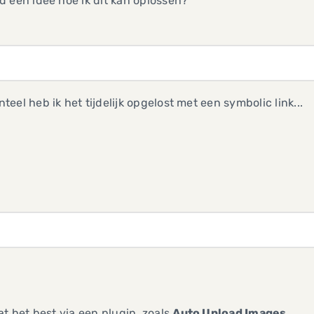
 een idee hoe ik dit kan oplossen?
eel heb ik het tijdelijk opgelost met een symbolic link...
at het best via een plugin, zoals
Auto Upload Images