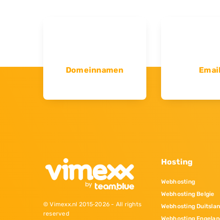
Domeinnamen
Emai
Hosting
Webhosting
Webhosting Belgie
© Vimexx.nl 2015‐2026 - All rights
Webhosting Duitsla
reserved
Webhosting Engelan