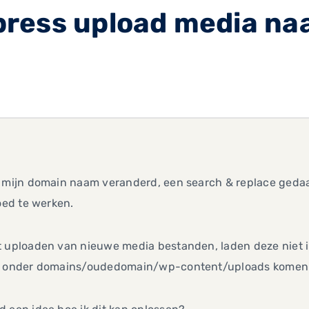
ress upload media naa
b mijn domain naam veranderd, een search & replace geda
goed te werken.
 uploaden van nieuwe media bestanden, laden deze niet in d
e onder domains/oudedomain/wp-content/uploads komen 