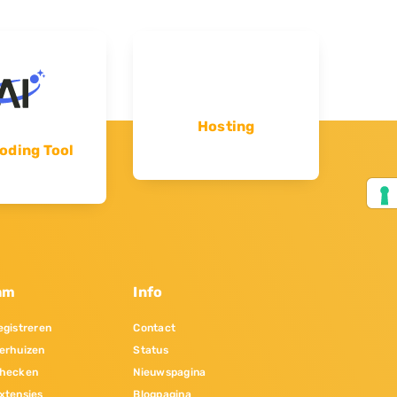
Hosting
oding Tool
am
Info
gistreren
Contact
erhuizen
Status
hecken
Nieuwspagina
xtensies
Blogpagina