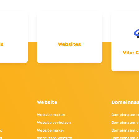
ls
Websites
Vibe C
Website
Domeinna
Website maken
Domeinnaam re
Website verhuizen
Domeinnaam v
nd
Website maker
Domeinnaam c
d
WordPress website
Domeinnaam e