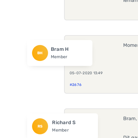
Iemand
Moment
Bram H
BH
Member
05-07-2020 13:49
#2676
Bram,
Richard S
RS
Member
Dit ga