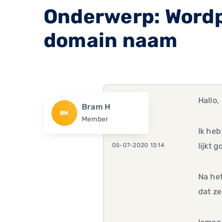
Onderwerp: Wordp
domain naam
Hallo,
Bram H
BH
Member
Ik he
lijkt 
05-07-2020 13:14
Na het
dat z