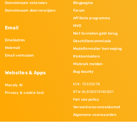
Domeinnaam extensies
Blogpagina
Domeinnaam doorverwijzen
Forum
Affiliate programma
MVO
Email
Niet tevreden geld terug
Emailadres
Geschillencommissie
Webmail
Modelformulier herroeping
Email verhuizen
Klokkenluiders
Misbruik melden
Bug bounty
Websites & Apps
KVK: 70570078
Macaly AI
BTW:NL858378140B01
Privacy & cookie tool
Fair use policy
Verwerkersovereenkomst
Algemene voorwaarden