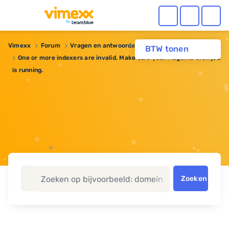
Vimexx
Forum
Vragen en antwoorden
BTW tonen
One or more indexers are invalid. Make sure your Magento cron job
is running.
Zoeken