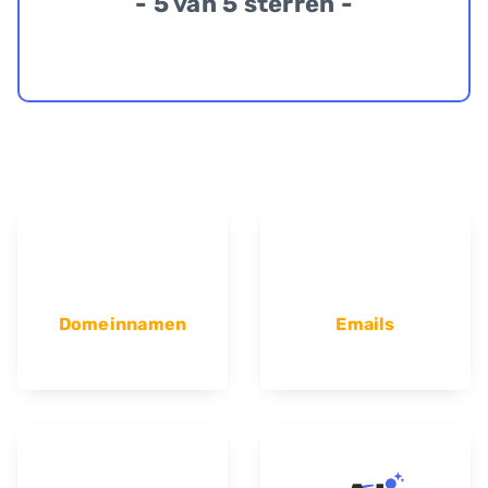
- 5 van 5 sterren -
Domeinnamen
Emails