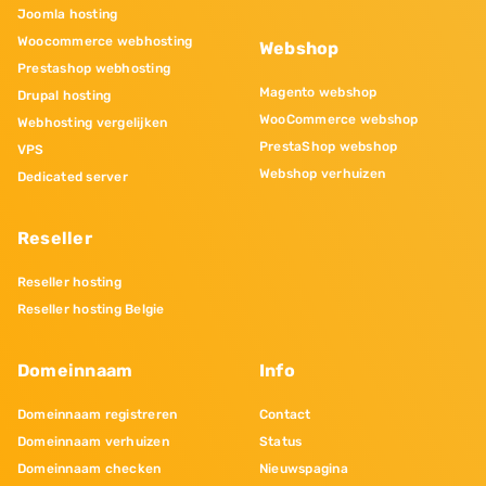
Joomla hosting
Woocommerce webhosting
Webshop
Prestashop webhosting
Magento webshop
Drupal hosting
WooCommerce webshop
Webhosting vergelijken
PrestaShop webshop
VPS
Webshop verhuizen
Dedicated server
Reseller
Reseller hosting
Reseller hosting Belgie
Domeinnaam
Info
Domeinnaam registreren
Contact
Domeinnaam verhuizen
Status
Domeinnaam checken
Nieuwspagina