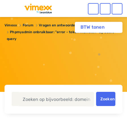
Vimexx
Forum
Vragen en antwoorden
BTW tonen
Phpmyadmin onbruikbaar: "error - token mismatch" bij iedere
query
Zoeken