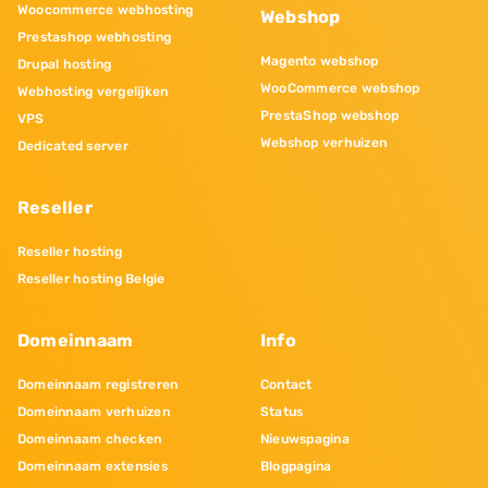
Woocommerce webhosting
Webshop
Prestashop webhosting
Magento webshop
Drupal hosting
WooCommerce webshop
Webhosting vergelijken
PrestaShop webshop
VPS
Webshop verhuizen
Dedicated server
Reseller
Reseller hosting
Reseller hosting Belgie
Domeinnaam
Info
Domeinnaam registreren
Contact
Domeinnaam verhuizen
Status
Domeinnaam checken
Nieuwspagina
Domeinnaam extensies
Blogpagina