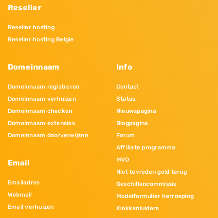
Reseller
Reseller hosting
Reseller hosting Belgie
Domeinnaam
Info
Domeinnaam registreren
Contact
Domeinnaam verhuizen
Status
Domeinnaam checken
Nieuwspagina
Domeinnaam extensies
Blogpagina
Domeinnaam doorverwijzen
Forum
Affiliate programma
MVO
Email
Niet tevreden geld terug
Emailadres
Geschillencommissie
Webmail
Modelformulier herroeping
Email verhuizen
Klokkenluiders