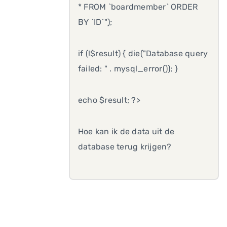
* FROM `boardmember` ORDER
BY `ID`");
if (!$result) { die("Database query
failed: " . mysql_error()); }
echo $result; ?>
Hoe kan ik de data uit de
database terug krijgen?