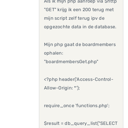
Als ik mijn php aanroep via $http
"GET" krijg ik een 200 terug met
mijn script zelf terug ipv de
opgezochte data in de database.
Mijn php gaat de boardmembers
ophalen:
"boardmembersGet.php"
<?php header('Access-Control-
Allow-Origin: *');
require_once 'functions.php';
$result = db_query_list("SELECT