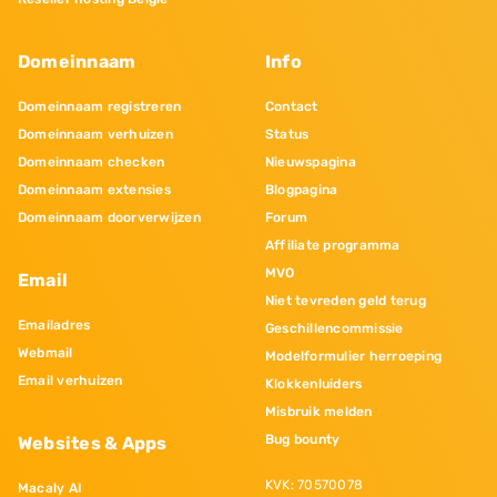
Domeinnaam
Info
Domeinnaam registreren
Contact
Domeinnaam verhuizen
Status
Domeinnaam checken
Nieuwspagina
Domeinnaam extensies
Blogpagina
Domeinnaam doorverwijzen
Forum
Affiliate programma
MVO
Email
Niet tevreden geld terug
Emailadres
Geschillencommissie
Webmail
Modelformulier herroeping
Email verhuizen
Klokkenluiders
Misbruik melden
Bug bounty
Websites & Apps
KVK: 70570078
Macaly AI