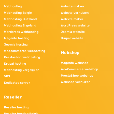
Webhosting
Website maken
Webhosting Belgie
Website verhuizen
Webhosting Duitsland
Website maker
Webhosting Engeland
WordPress website
Wordpress webhosting
Joomla website
Magento hosting
Drupal website
Joomla hosting
Woocommerce webhosting
Webshop
Prestashop webhosting
Magento webshop
Drupal hosting
WooCommerce webshop
Webhosting vergelijken
PrestaShop webshop
VPS
Webshop verhuizen
Dedicated server
Reseller
Reseller hosting
Reseller hosting Belgie