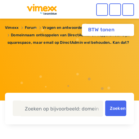
Vimexx
Forum
Vragen en antwoorden
Webhosting
BTW tonen
Domeinnaam ontkoppelen van DirectAdmin en koppelen aan bijv.
squarespace, maar email op DirectAdmin wel behouden.. Kan dat?
Zoeken