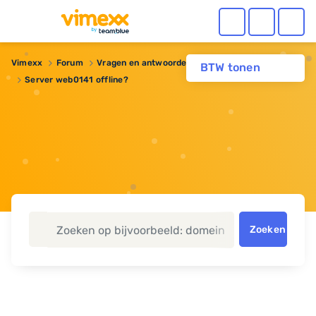
Vimexx
Forum
Vragen en antwoorden
Webhosting
BTW tonen
Server web0141 offline?
Zoeken