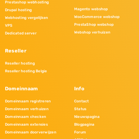
Prestashop webhosting
Magento webshop
Drupal hosting
WooCommerce webshop
Webhosting vergelijken
PrestaShop webshop
VPS
Webshop verhuizen
Dedicated server
Reseller
Reseller hosting
Reseller hosting Belgie
Domeinnaam
Info
Domeinnaam registreren
Contact
Domeinnaam verhuizen
Status
Domeinnaam checken
Nieuwspagina
Domeinnaam extensies
Blogpagina
Domeinnaam doorverwijzen
Forum