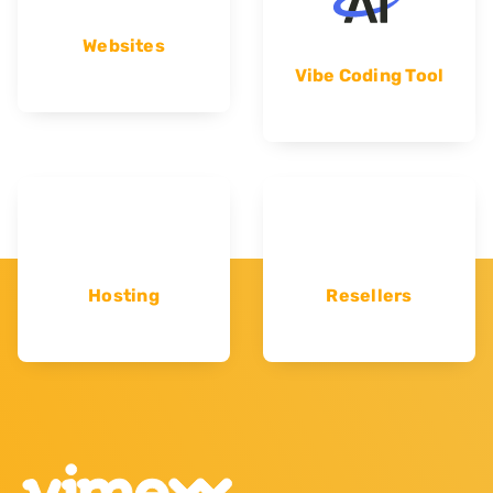
Websites
Vibe Coding Tool
Hosting
Resellers