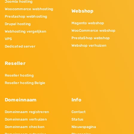
Joomla hosting
Woocommerce webhosting
Webshop
Prestashop webhosting
Magento webshop
Drupal hosting
WooCommerce webshop
Webhosting vergelijken
PrestaShop webshop
VPS
Webshop verhuizen
Dedicated server
Reseller
Reseller hosting
Reseller hosting Belgie
Domeinnaam
Info
Domeinnaam registreren
Contact
Domeinnaam verhuizen
Status
Domeinnaam checken
Nieuwspagina