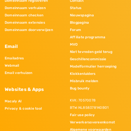
Domeinnaam registreren
Contact
Domeinnaam verhuizen
Status
Domeinnaam checken
Nieuwspagina
Domeinnaam extensies
Blogpagina
Domeinnaam doorverwijzen
Forum
Affiliate programma
MVO
Email
Niet tevreden geld terug
Emailadres
Geschillencommissie
Webmail
Modelformulier herroeping
Email verhuizen
Klokkenluiders
Misbruik melden
Bug bounty
Websites & Apps
KVK: 70570078
Macaly AI
BTW:NL858378140B01
Privacy & cookie tool
Fair use policy
Verwerkersovereenkomst
Algemene voorwaarden