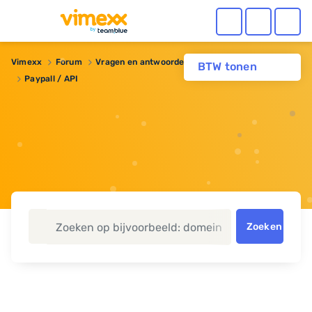
Vimexx
Forum
Vragen en antwoorden
Webhosting
BTW tonen
Paypall / API
Zoeken