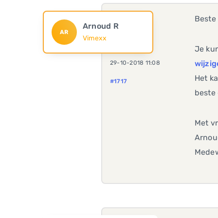
Beste
Arnoud R
AR
Vimexx
Je kun
wijzi
29-10-2018 11:08
Het ka
#1717
beste
Met vr
Arnou
Medew