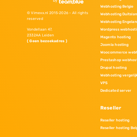
Webhosting Belgie
© Vimexx.nl 2015‐2026 - All rights
Webhosting Duitsla
reserved
Webhosting Engelan
Wordpress webhost
Vondellaan 47,
2332AA Leiden
Magento hosting
( Geen bezoekadres )
Joomla hosting
Woocommerce webh
Prestashop webhos
Drupal hosting
Webhosting vergelij
VPS
Dedicated server
Reseller
Reseller hosting
Reseller hosting Bel