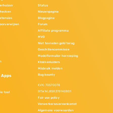
erhuizen
Status
hecken
Nieuwspagina
xtensies
Blogpagina
oorverwijzen
Forum
Affiliate programma
MVO
Niet tevreden geld terug
Geschillencommissie
Modelformulier herroeping
n
Klokkenluiders
Misbruik melden
Bug bounty
& Apps
KVK: 70570078
BTW:NL858378140B01
ie tool
Fair use policy
Verwerkersovereenkomst
Algemene voorwaarden