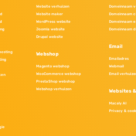
Website verhuizen
Domeinnaam v
nd
Website maker
Domeinnaam c
d
WordPress website
Domeinnaam e
ing
Joomla website
Domeinnaam d
Drupal website
Email
osting
Webshop
Emailadres
ting
Magento webshop
Webmail
WooCommerce webshop
Email verhuize
ken
PrestaShop webshop
Webshop verhuizen
Websites 
Macaly AI
Privacy & cook
gie