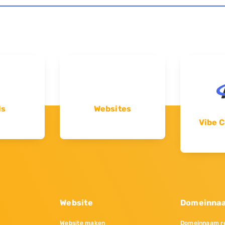
ls
Websites
Vibe C
Website
Domeinna
Website maken
Domeinnaam re