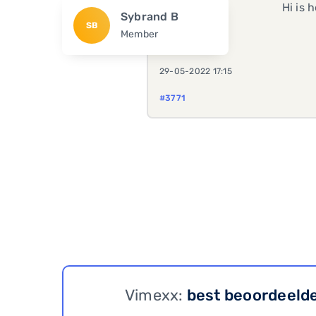
Hi is 
Sybrand B
SB
Member
29-05-2022 17:15
#3771
Vimexx:
best beoordeeld