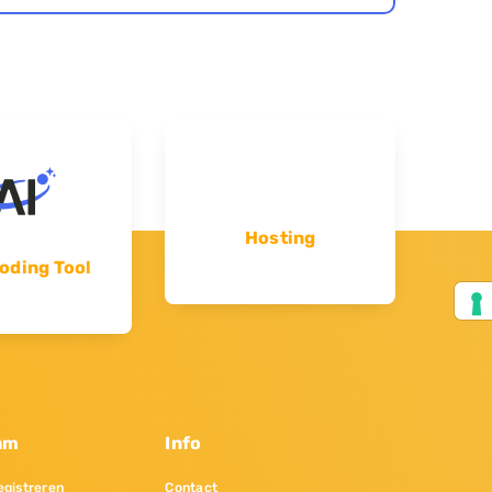
Hosting
oding Tool
am
Info
gistreren
Contact