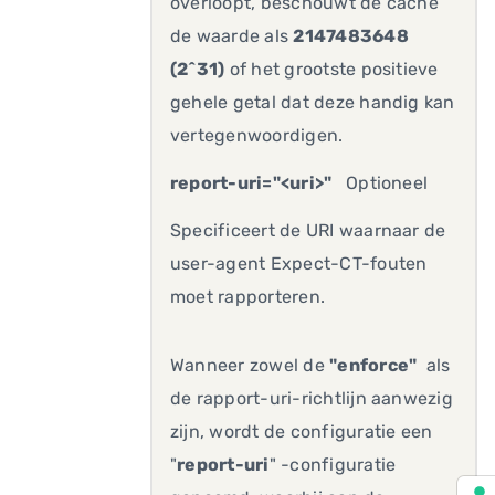
overloopt, beschouwt de cache
de waarde als
2147483648
(2^31)
of het grootste positieve
gehele getal dat deze handig kan
vertegenwoordigen.
report-uri="<uri>"
Optioneel
Specificeert de URI waarnaar de
user-agent Expect-CT-fouten
moet rapporteren.
Wanneer zowel de
"enforce"
als
de rapport-uri-richtlijn aanwezig
zijn, wordt de configuratie een
"
report-uri
" -configuratie