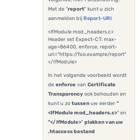
Met de "
report
" kunt u zich
aanmelden bij
Report-URI
<IfModule mod_headers.c>
Header set Expect-CT: max-
age=86400, enforce, report-
uri="https://foo.example/report"
</IfModule>
In het volgende voorbeeld wordt
de
enforce
van
Certificate
Transparency
ook behouden en
kunt u zo
tussen
uw eerder
"
<IfModule mod_headers.c>
" en
"</IfModule>
"
plakken van uw
.htaccess bestand