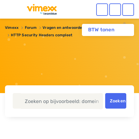
Vimexx
Forum
Vragen en antwoorden
Webhosting
BTW tonen
HTTP Security Headers compleet
Zoeken