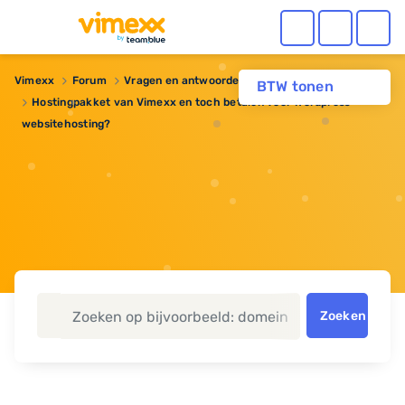
Vimexx
Forum
Vragen en antwoorden
Webhosting
BTW tonen
Hostingpakket van Vimexx en toch betalen voor Wordpress
websitehosting?
Zoeken