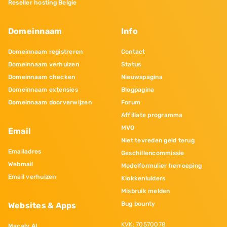
Reseller hosting Belgie
Domeinnaam
Info
Domeinnaam registreren
Contact
Domeinnaam verhuizen
Status
Domeinnaam checken
Nieuwspagina
Domeinnaam extensies
Blogpagina
Domeinnaam doorverwijzen
Forum
Affiliate programma
MVO
Email
Niet tevreden geld terug
Emailadres
Geschillencommissie
Webmail
Modelformulier herroeping
Email verhuizen
Klokkenluiders
Misbruik melden
Bug bounty
Websites & Apps
KVK: 70570078
Macaly AI