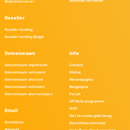
Webshop verhuizen
Dedicated server
Reseller
Reseller hosting
Reseller hosting Belgie
Domeinnaam
Info
Domeinnaam registreren
Contact
Domeinnaam verhuizen
Status
Domeinnaam checken
Nieuwspagina
Domeinnaam extensies
Blogpagina
Domeinnaam doorverwijzen
Forum
Affiliate programma
MVO
Email
Niet tevreden geld terug
Emailadres
Geschillencommissie
Webmail