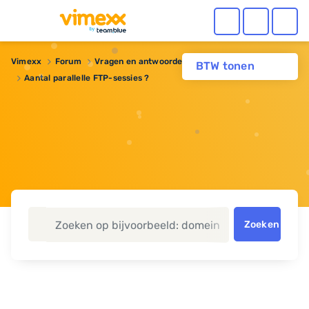
Vimexx
Forum
Vragen en antwoorden
Webhosting
BTW tonen
Aantal parallelle FTP-sessies ?
Zoeken