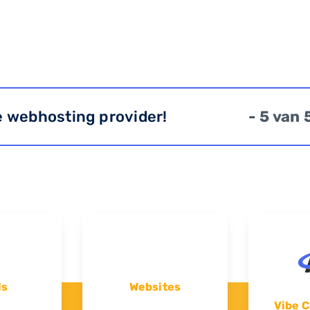
e webhosting provider!
- 5 van 
ls
Websites
Vibe C