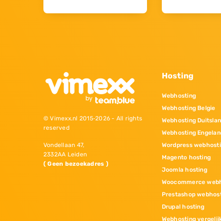
Hosting
Webhosting
Webhosting Belgie
© Vimexx.nl 2015‐2026 - All rights
Webhosting Duitsla
reserved
Webhosting Engelan
Wordpress webhost
Vondellaan 47,
2332AA Leiden
Magento hosting
( Geen bezoekadres )
Joomla hosting
Woocommerce webh
Prestashop webhos
Drupal hosting
Webhosting vergelij