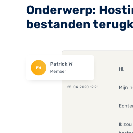
Onderwerp: Host
bestanden terugk
Patrick W
PW
Hi,
Member
Mijn h
25-04-2020 12:21
Echter
Ik zou