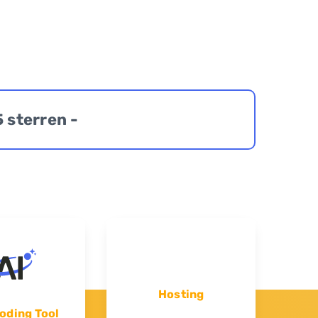
5 sterren -
Hosting
oding Tool