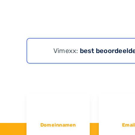
Vimexx:
best beoordeeld
Domeinnamen
Emai