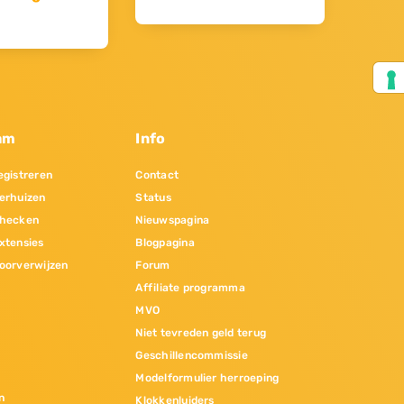
am
Info
gistreren
Contact
erhuizen
Status
hecken
Nieuwspagina
xtensies
Blogpagina
oorverwijzen
Forum
Affiliate programma
MVO
Niet tevreden geld terug
Geschillencommissie
Modelformulier herroeping
n
Klokkenluiders