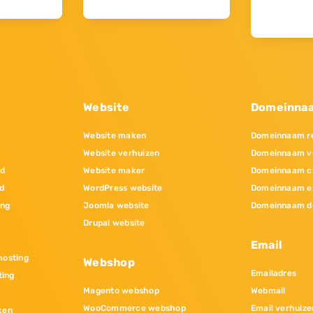
Website
Domeinna
Website maken
Domeinnaam re
Website verhuizen
Domeinnaam v
nd
Website maker
Domeinnaam c
d
WordPress website
Domeinnaam e
ing
Joomla website
Domeinnaam d
Drupal website
Email
osting
Webshop
Emailadres
ting
Magento webshop
Webmail
WooCommerce webshop
Email verhuize
ken