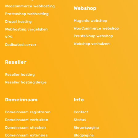
Woocommerce webhosting
Webshop
Prestashop webhosting
Magento webshop
Drupal hosting
WooCommerce webshop
Webhosting vergelijken
PrestaShop webshop
VPS
Webshop verhuizen
Dedicated server
Reseller
Reseller hosting
Reseller hosting Belgie
Domeinnaam
Info
Domeinnaam registreren
Contact
Domeinnaam verhuizen
Status
Domeinnaam checken
Nieuwspagina
Domeinnaam extensies
Blogpagina