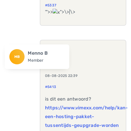
#5337
'">>
">\>|\>
Menno B
MB
Member
08-08-2025 22:39
#5413
is dit een antwoord?
https://www.vimexx.com/help/kan-
een-hosting-pakket-
tussentijds-geupgrade-worden