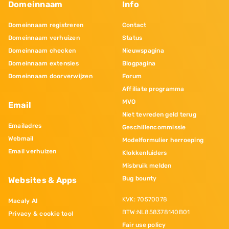
Domeinnaam
Info
Domeinnaam registreren
Contact
Domeinnaam verhuizen
Status
Domeinnaam checken
Nieuwspagina
Domeinnaam extensies
Blogpagina
Domeinnaam doorverwijzen
Forum
Affiliate programma
MVO
Email
Niet tevreden geld terug
Emailadres
Geschillencommissie
Webmail
Modelformulier herroeping
Email verhuizen
Klokkenluiders
Misbruik melden
Bug bounty
Websites & Apps
KVK: 70570078
Macaly AI
BTW:NL858378140B01
Privacy & cookie tool
Fair use policy