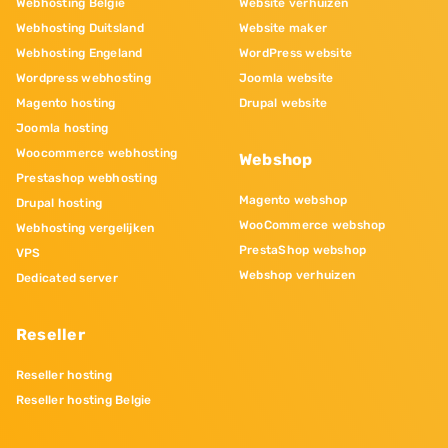
Webhosting Belgie
Website verhuizen
Webhosting Duitsland
Website maker
Webhosting Engeland
WordPress website
Wordpress webhosting
Joomla website
Magento hosting
Drupal website
Joomla hosting
Woocommerce webhosting
Webshop
Prestashop webhosting
Magento webshop
Drupal hosting
WooCommerce webshop
Webhosting vergelijken
PrestaShop webshop
VPS
Webshop verhuizen
Dedicated server
Reseller
Reseller hosting
Reseller hosting Belgie