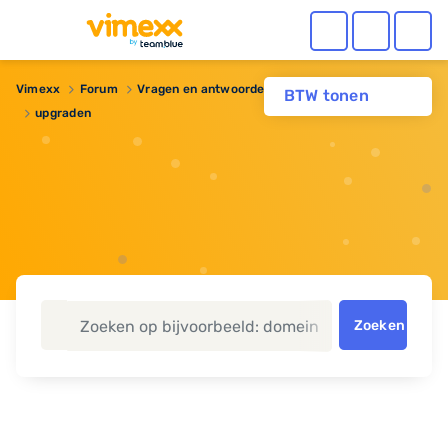
Vimexx
Forum
Vragen en antwoorden
Webhosting
BTW tonen
upgraden
Zoeken