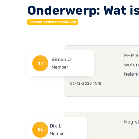
Onderwerp: Wat is
Thread status: Beveiligd
PHP 8 
Simon J
SJ
weten 
Member
helema
07-12-2020 11:18
Nog st
Dik L
DL
Member