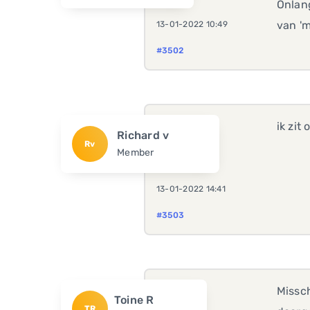
Onlang
van 'm
13-01-2022 10:49
#3502
ik zit
Richard v
Rv
Member
13-01-2022 14:41
#3503
Missch
Toine R
TR