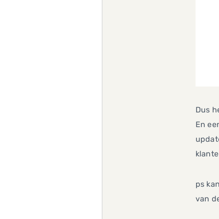
Dus he
En ee
updat
klante
ps kan
van de