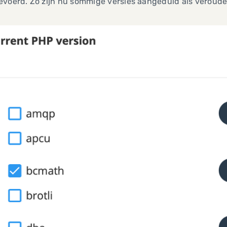
voerd. Zo zijn nu sommige versies aangeduid als verouder