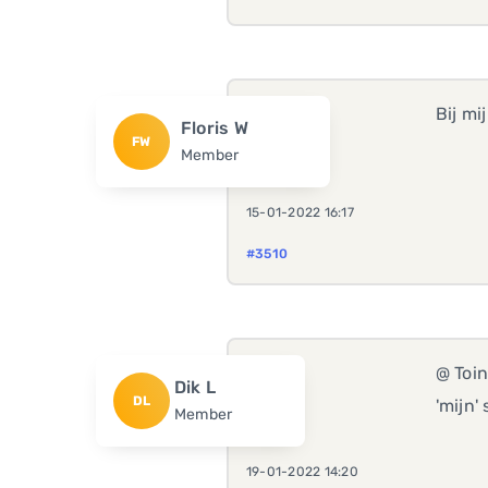
Bij mi
Floris W
FW
Member
15-01-2022 16:17
#3510
@ Toin
Dik L
DL
'mijn'
Member
19-01-2022 14:20