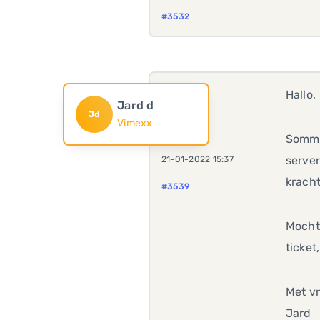
#3532
Hallo,
Jard d
Jd
Vimexx
Sommi
server
21-01-2022 15:37
kracht
#3539
Mocht 
ticket
Met vr
Jard