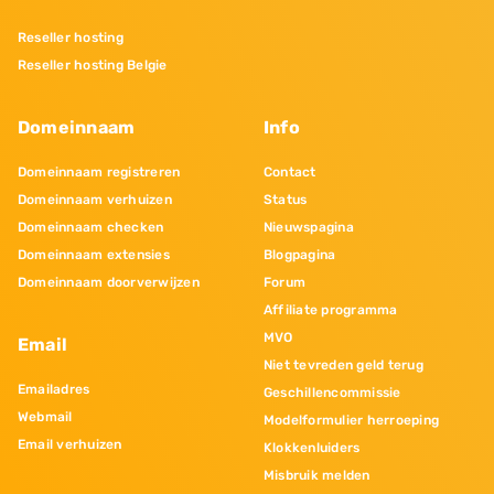
Reseller hosting
Reseller hosting Belgie
Domeinnaam
Info
Domeinnaam registreren
Contact
Domeinnaam verhuizen
Status
Domeinnaam checken
Nieuwspagina
Domeinnaam extensies
Blogpagina
Domeinnaam doorverwijzen
Forum
Affiliate programma
MVO
Email
Niet tevreden geld terug
Emailadres
Geschillencommissie
Webmail
Modelformulier herroeping
Email verhuizen
Klokkenluiders
Misbruik melden