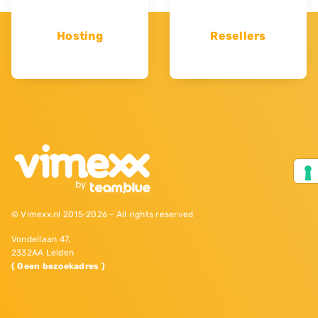
Hosting
Resellers
© Vimexx.nl 2015‐2026 - All rights reserved
Vondellaan 47,
2332AA Leiden
( Geen bezoekadres )