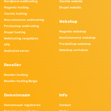
Wordpress webhosting
Joomla website
Magento hosting
Drupal website
Joomla hosting
Woocommerce webhosting
Webshop
Prestashop webhosting
Magento webshop
Drupal hosting
WooCommerce webshop
Webhosting vergelijken
PrestaShop webshop
VPS
Webshop verhuizen
Dedicated server
Reseller
Reseller hosting
Reseller hosting Belgie
Domeinnaam
Info
Domeinnaam registreren
Contact