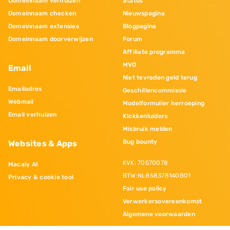
Domeinnaam verhuizen
Status
Domeinnaam checken
Nieuwspagina
Domeinnaam extensies
Blogpagina
Domeinnaam doorverwijzen
Forum
Affiliate programma
MVO
Email
Niet tevreden geld terug
Emailadres
Geschillencommissie
Webmail
Modelformulier herroeping
Email verhuizen
Klokkenluiders
Misbruik melden
Bug bounty
Websites & Apps
KVK: 70570078
Macaly AI
BTW:NL858378140B01
Privacy & cookie tool
Fair use policy
Verwerkersovereenkomst
Algemene voorwaarden