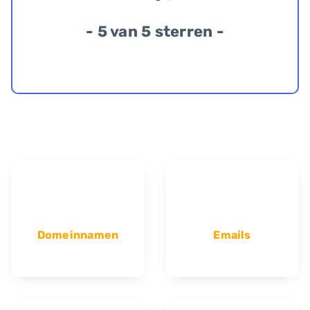
- 5 van 5 sterren -
Domeinnamen
Emails