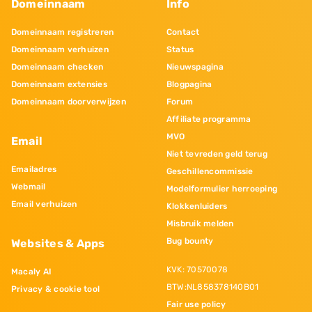
Domeinnaam
Info
Domeinnaam registreren
Contact
Domeinnaam verhuizen
Status
Domeinnaam checken
Nieuwspagina
Domeinnaam extensies
Blogpagina
Domeinnaam doorverwijzen
Forum
Affiliate programma
MVO
Email
Niet tevreden geld terug
Emailadres
Geschillencommissie
Webmail
Modelformulier herroeping
Email verhuizen
Klokkenluiders
Misbruik melden
Bug bounty
Websites & Apps
KVK: 70570078
Macaly AI
BTW:NL858378140B01
Privacy & cookie tool
Fair use policy