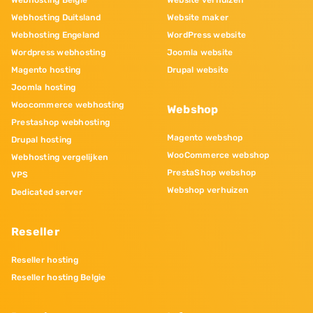
Webhosting Belgie
Website verhuizen
Webhosting Duitsland
Website maker
Webhosting Engeland
WordPress website
Wordpress webhosting
Joomla website
Magento hosting
Drupal website
Joomla hosting
Woocommerce webhosting
Webshop
Prestashop webhosting
Magento webshop
Drupal hosting
WooCommerce webshop
Webhosting vergelijken
PrestaShop webshop
VPS
Webshop verhuizen
Dedicated server
Reseller
Reseller hosting
Reseller hosting Belgie