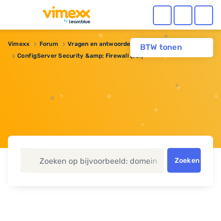
Vimexx
Forum
Vragen en antwoorden
Reseller hosting
BTW tonen
ConfigServer Security &amp; Firewall (csf)
Zoeken