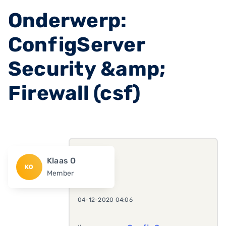
Onderwerp:
ConfigServer
Security &amp;
Firewall (csf)
Klaas O
KO
Member
04-12-2020 04:06