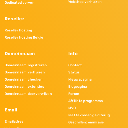
Webshop verhuizen
Dedicated server
Reseller
Reseller hosting
Reseller hosting Belgie
Domeinnaam
Info
Domeinnaam registreren
Contact
Domeinnaam verhuizen
Status
Domeinnaam checken
Nieuwspagina
Domeinnaam extensies
Blogpagina
Domeinnaam doorverwijzen
Forum
Affiliate programma
MVO
Email
Niet tevreden geld terug
Emailadres
Geschillencommissie