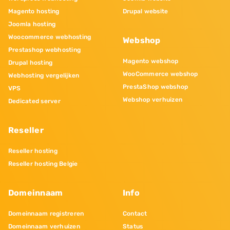
Magento hosting
Drupal website
Joomla hosting
Woocommerce webhosting
Webshop
Prestashop webhosting
Magento webshop
Drupal hosting
WooCommerce webshop
Webhosting vergelijken
PrestaShop webshop
VPS
Webshop verhuizen
Dedicated server
Reseller
Reseller hosting
Reseller hosting Belgie
Domeinnaam
Info
Domeinnaam registreren
Contact
Domeinnaam verhuizen
Status