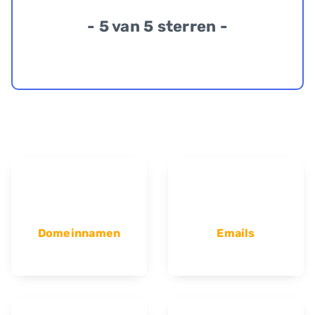
- 5 van 5 sterren -
Domeinnamen
Emails