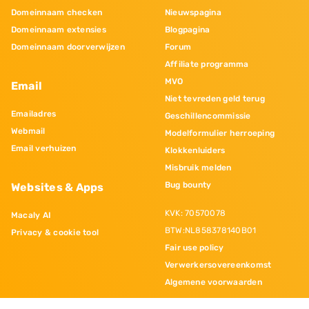
Domeinnaam checken
Nieuwspagina
Domeinnaam extensies
Blogpagina
Domeinnaam doorverwijzen
Forum
Affiliate programma
MVO
Email
Niet tevreden geld terug
Emailadres
Geschillencommissie
Webmail
Modelformulier herroeping
Email verhuizen
Klokkenluiders
Misbruik melden
Bug bounty
Websites & Apps
KVK: 70570078
Macaly AI
BTW:NL858378140B01
Privacy & cookie tool
Fair use policy
Verwerkersovereenkomst
Algemene voorwaarden