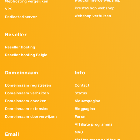
WooCommerce webshop
Webhosting vergelijken
PrestaShop webshop
VPS
Webshop verhuizen
Dedicated server
Reseller
Reseller hosting
Reseller hosting Belgie
Domeinnaam
Info
Domeinnaam registreren
Contact
Domeinnaam verhuizen
Status
Domeinnaam checken
Nieuwspagina
Domeinnaam extensies
Blogpagina
Domeinnaam doorverwijzen
Forum
Affiliate programma
MVO
Email