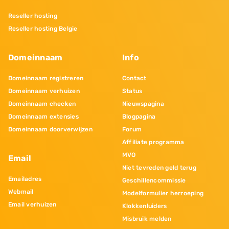
Reseller hosting
Reseller hosting Belgie
Domeinnaam
Info
Domeinnaam registreren
Contact
Domeinnaam verhuizen
Status
Domeinnaam checken
Nieuwspagina
Domeinnaam extensies
Blogpagina
Domeinnaam doorverwijzen
Forum
Affiliate programma
MVO
Email
Niet tevreden geld terug
Emailadres
Geschillencommissie
Webmail
Modelformulier herroeping
Email verhuizen
Klokkenluiders
Misbruik melden