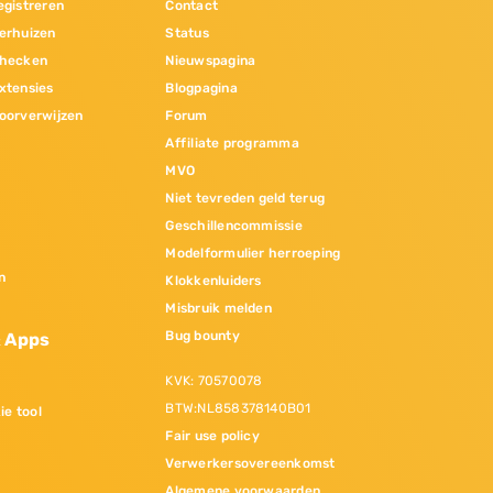
gistreren
Contact
erhuizen
Status
hecken
Nieuwspagina
xtensies
Blogpagina
oorverwijzen
Forum
Affiliate programma
MVO
Niet tevreden geld terug
Geschillencommissie
Modelformulier herroeping
n
Klokkenluiders
Misbruik melden
Bug bounty
& Apps
KVK: 70570078
BTW:NL858378140B01
ie tool
Fair use policy
Verwerkersovereenkomst
Algemene voorwaarden