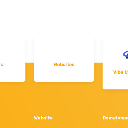
ls
Websites
Vibe C
Website
Domeinna