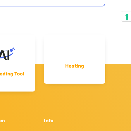
Hosting
oding Tool
am
Info