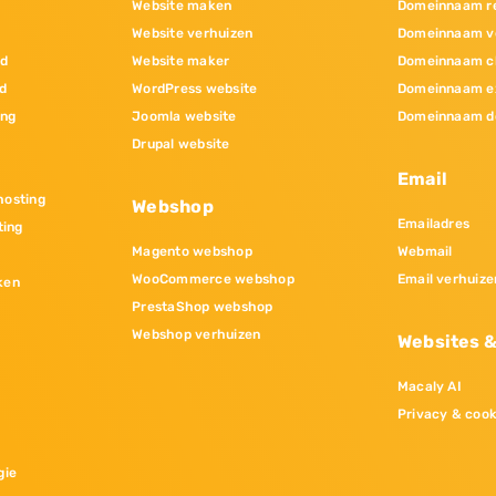
Website maken
Domeinnaam re
Website verhuizen
Domeinnaam v
nd
Website maker
Domeinnaam c
d
WordPress website
Domeinnaam e
ing
Joomla website
Domeinnaam d
Drupal website
Email
osting
Webshop
Emailadres
ting
Magento webshop
Webmail
WooCommerce webshop
Email verhuize
ken
PrestaShop webshop
Webshop verhuizen
Websites 
Macaly AI
Privacy & cook
gie