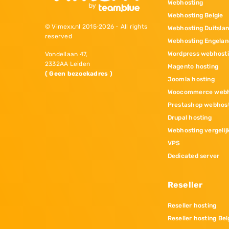
Webhosting
Webhosting Belgie
© Vimexx.nl 2015‐2026 - All rights
Webhosting Duitsla
reserved
Webhosting Engelan
Wordpress webhost
Vondellaan 47,
2332AA Leiden
Magento hosting
( Geen bezoekadres )
Joomla hosting
Woocommerce webh
Prestashop webhos
Drupal hosting
Webhosting vergelij
VPS
Dedicated server
Reseller
Reseller hosting
Reseller hosting Bel