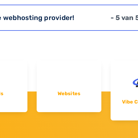
e webhosting provider!
- 5 van 
ls
Websites
Vibe C