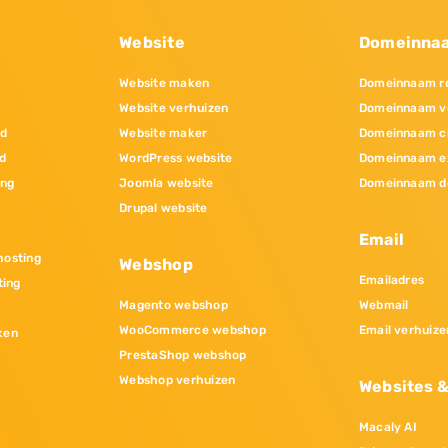
Website
Domeinna
Website maken
Domeinnaam re
Website verhuizen
Domeinnaam v
nd
Website maker
Domeinnaam c
d
WordPress website
Domeinnaam e
ing
Joomla website
Domeinnaam d
Drupal website
Email
osting
Webshop
Emailadres
ting
Magento webshop
Webmail
WooCommerce webshop
Email verhuize
ken
PrestaShop webshop
Webshop verhuizen
Websites 
Macaly AI