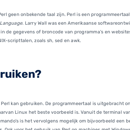
erl geen onbekende taal zijn. Perl is een programmeertaal,
t Language
. Larry Wall was een Amerikaanse softwareontwi
in de gegevens of broncode van programma’s en websites
X-scripttalen, zoals sh, sed en awk.
bruiken?
n Perl kan gebruiken. De programmeertaal is uitgebracht o
arvan Linux het beste voorbeeld is. Vanuit de terminal va
mando’s is het vervolgens mogelijk om bijvoorbeeld een b
ts. Ook voor het gebruik van Perl op machines met Window