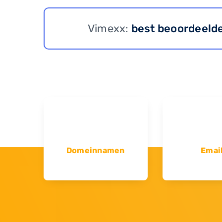
Vimexx:
best beoordeeld
Domeinnamen
Emai