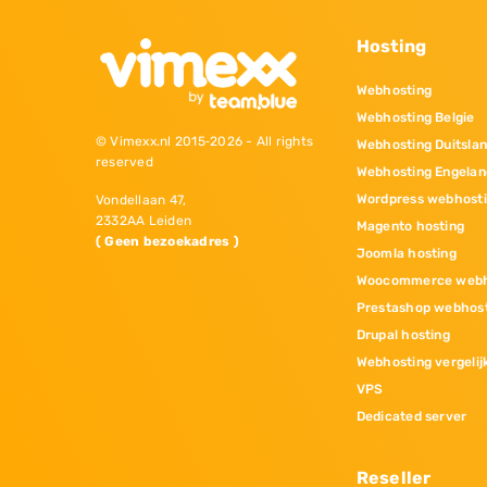
Hosting
Webhosting
Webhosting Belgie
© Vimexx.nl 2015‐2026 - All rights
Webhosting Duitsla
reserved
Webhosting Engelan
Wordpress webhost
Vondellaan 47,
2332AA Leiden
Magento hosting
( Geen bezoekadres )
Joomla hosting
Woocommerce webh
Prestashop webhos
Drupal hosting
Webhosting vergelij
VPS
Dedicated server
Reseller