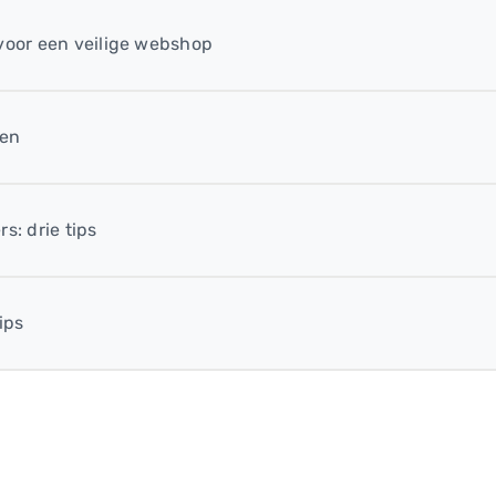
 voor een veilige webshop
len
s: drie tips
ips