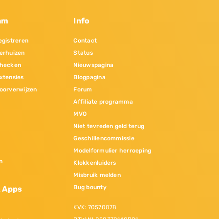
am
Info
gistreren
Contact
erhuizen
Status
hecken
Nieuwspagina
xtensies
Blogpagina
oorverwijzen
Forum
Affiliate programma
MVO
Niet tevreden geld terug
Geschillencommissie
Modelformulier herroeping
n
Klokkenluiders
Misbruik melden
Bug bounty
& Apps
KVK: 70570078