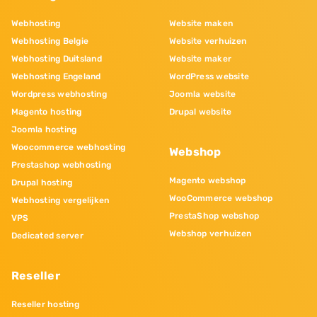
Webhosting
Website maken
Webhosting Belgie
Website verhuizen
Webhosting Duitsland
Website maker
Webhosting Engeland
WordPress website
Wordpress webhosting
Joomla website
Magento hosting
Drupal website
Joomla hosting
Woocommerce webhosting
Webshop
Prestashop webhosting
Magento webshop
Drupal hosting
WooCommerce webshop
Webhosting vergelijken
PrestaShop webshop
VPS
Webshop verhuizen
Dedicated server
Reseller
Reseller hosting