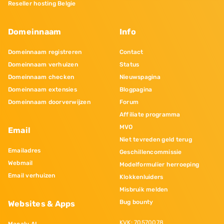
Reseller hosting Belgie
Domeinnaam
Info
Domeinnaam registreren
Contact
Domeinnaam verhuizen
Status
Domeinnaam checken
Nieuwspagina
Domeinnaam extensies
Blogpagina
Domeinnaam doorverwijzen
Forum
Affiliate programma
MVO
Email
Niet tevreden geld terug
Emailadres
Geschillencommissie
Webmail
Modelformulier herroeping
Email verhuizen
Klokkenluiders
Misbruik melden
Bug bounty
Websites & Apps
KVK: 70570078