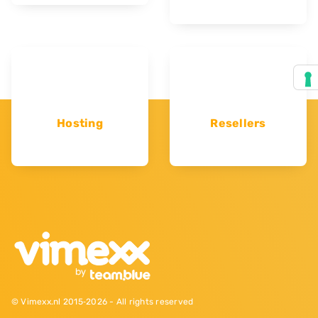
Hosting
Resellers
© Vimexx.nl 2015‐2026 - All rights reserved