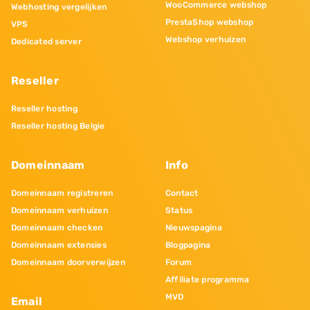
WooCommerce webshop
Webhosting vergelijken
PrestaShop webshop
VPS
Webshop verhuizen
Dedicated server
Reseller
Reseller hosting
Reseller hosting Belgie
Domeinnaam
Info
Domeinnaam registreren
Contact
Domeinnaam verhuizen
Status
Domeinnaam checken
Nieuwspagina
Domeinnaam extensies
Blogpagina
Domeinnaam doorverwijzen
Forum
Affiliate programma
MVO
Email