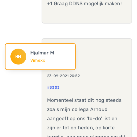
+1 Graag DDNS mogelijk maken!
Hjalmar M
HM
Vimexx
23-09-2021 20:52
#3303
Momenteel staat dit nog steeds
zoals mijn collega Arnoud
aangeeft op ons 'to-do' list en
zijn er tot op heden, op korte
termijn, nog geen plannen om dit