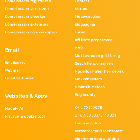
Domeinnaam registreren
Contact
Domeinnaam verhuizen
Status
Domeinnaam checken
Nieuwspagina
Domeinnaam extensies
Blogpagina
Domeinnaam doorverwijzen
Forum
Affiliate programma
MVO
Email
Niet tevreden geld terug
Emailadres
Geschillencommissie
Webmail
Modelformulier herroeping
Email verhuizen
Klokkenluiders
Misbruik melden
Bug bounty
Websites & Apps
KVK: 70570078
Macaly AI
BTW:NL858378140B01
Privacy & cookie tool
Fair use policy
Verwerkersovereenkomst
Algemene voorwaarden