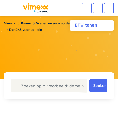
Vimexx
Forum
Vragen en antwoorden
Domeinnaam
BTW tonen
DynDNS voor domein
Zoeken