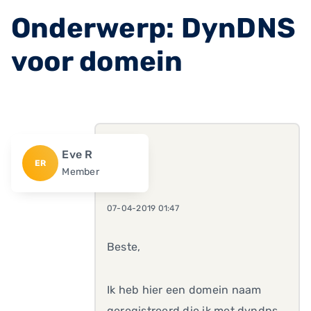
Onderwerp: DynDNS
voor domein
Eve R
ER
Member
07-04-2019 01:47
Beste,
Ik heb hier een domein naam
geregistreerd die ik met dyndns