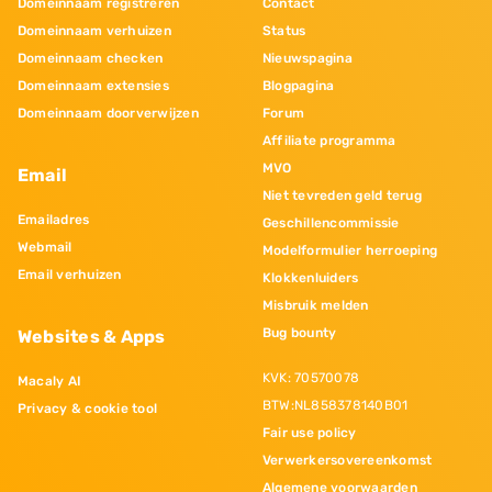
Domeinnaam registreren
Contact
Domeinnaam verhuizen
Status
Domeinnaam checken
Nieuwspagina
Domeinnaam extensies
Blogpagina
Domeinnaam doorverwijzen
Forum
Affiliate programma
MVO
Email
Niet tevreden geld terug
Emailadres
Geschillencommissie
Webmail
Modelformulier herroeping
Email verhuizen
Klokkenluiders
Misbruik melden
Bug bounty
Websites & Apps
KVK: 70570078
Macaly AI
BTW:NL858378140B01
Privacy & cookie tool
Fair use policy
Verwerkersovereenkomst
Algemene voorwaarden