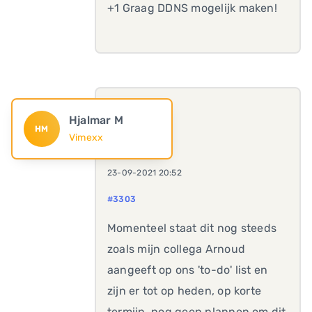
+1 Graag DDNS mogelijk maken!
Hjalmar M
HM
Vimexx
23-09-2021 20:52
#3303
Momenteel staat dit nog steeds
zoals mijn collega Arnoud
aangeeft op ons 'to-do' list en
zijn er tot op heden, op korte
termijn, nog geen plannen om dit