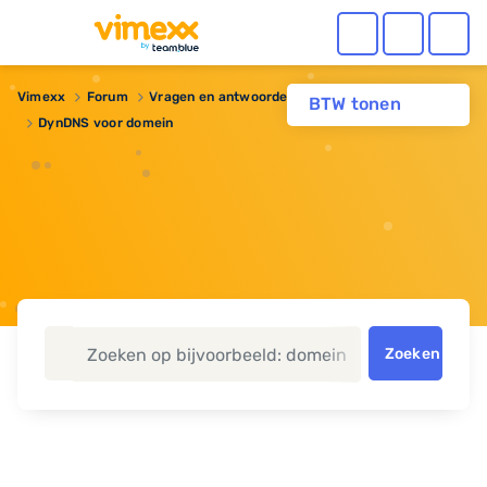
Vimexx
Forum
Vragen en antwoorden
Domeinnaam
BTW tonen
DynDNS voor domein
Zoeken