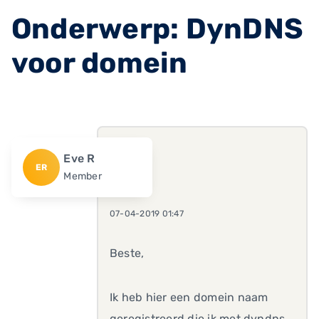
Onderwerp: DynDNS
voor domein
Eve R
ER
Member
07-04-2019 01:47
Beste,
Ik heb hier een domein naam
geregistreerd die ik met dyndns